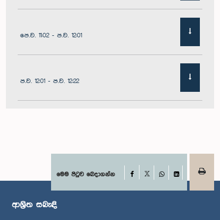
පෙ.ව. 11:02 - ප.ව. 12:01
ප.ව. 12:01 - ප.ව. 12:22
ප.ව. 12:22 - ප.ව. 12:32
ප.ව. 1:00 - ප.ව. 1:11
Facebook
මෙම පිටුව බෙදාගන්න
X
WhatsApp
LinkedIn
ආශ්‍රිත සබැඳි
ප.ව. 1:11 - ප.ව. 1:23