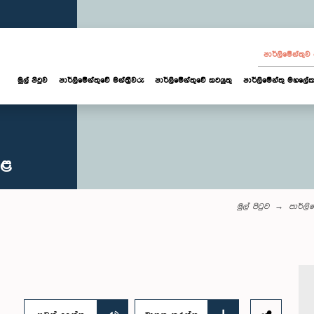
පාර්ලි‌මේන්තු
මුල් පිටුව
පාර්ලි‌මේන්තුවේ මන්ත්‍රීවරු
පාර්ලිමේන්තුවේ කටයුතු
පාර්ලිමේන්තු මහලේක
කළ
මුල් පිටුව
පාර්ලි