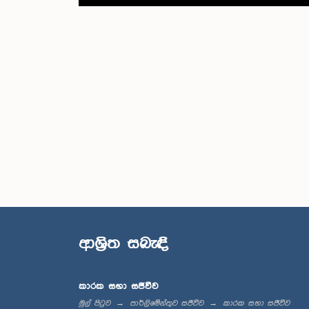
ආශ්‍රිත සබැඳි
කාරක සභා සජීවීව
මුල් පිටුව
පාර්ලිමේන්තුව සජීවීව
කාරක සභා සජීවීව