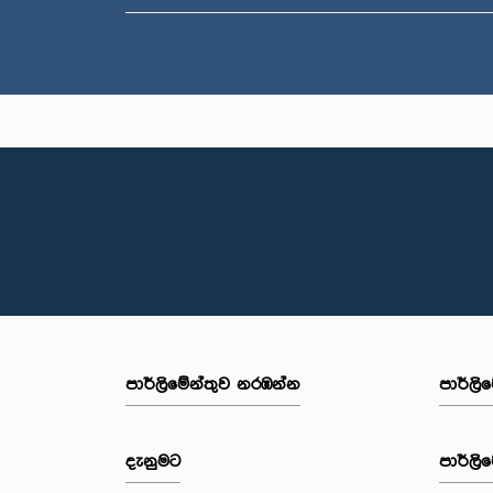
පාර්ලි‌මේන්තුව නරඹන්න
පාර්ලි
දැනුමට
පාර්ලි