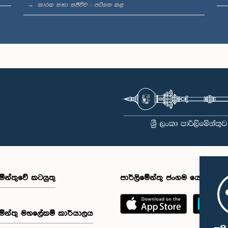
කාරක සභා සජීවීව - පටිගත කළ
මේන්තුවේ කටයුතු
පාර්ලිමේන්තු ජංගම යෙදුම
මේන්තු මහලේකම් කාර්යාලය