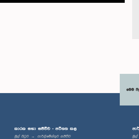
මෙම පි
කාරක සභා සජීවීව - පටිගත කළ
පාර
මුල් පිටුව
පාර්ලිමේන්තුව සජීවීව
මුල්