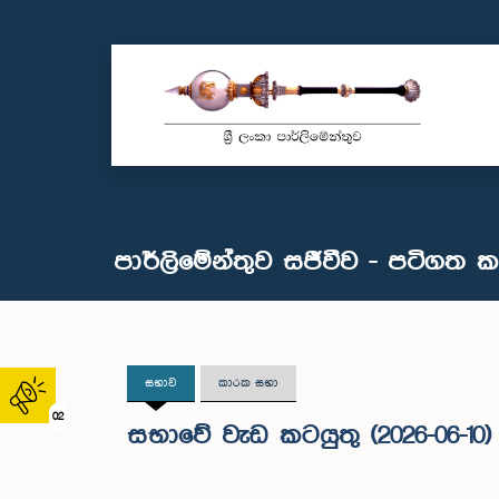
පාර්ලිමේන්තුව සජීවීව - පටිගත 
සභාව
කාරක සභා
02
සභාවේ වැඩ කටයුතු (2026-06-10)