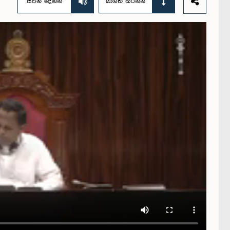
සවන් දෙන්න
බාගත කරන්න