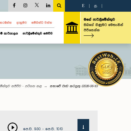
E
|
த
|
මගේ පාර්ලිමේන්තුව
ව නරඹන්න
දැනුමට
සම්බන්ධ වන්න
ඔබගේ ගිණුමට මෙතැනින්
පිවිසෙන්න
ම් කාර්යාලය
පාර්ලිමේන්තුව සජීවීව
මේන්තුව සජීවීව - පටිගත කළ
සභාවේ වැඩ කටයුතු (2026-06-10)
පෙ.ව. 9:30 - පෙ.ව. 10:10