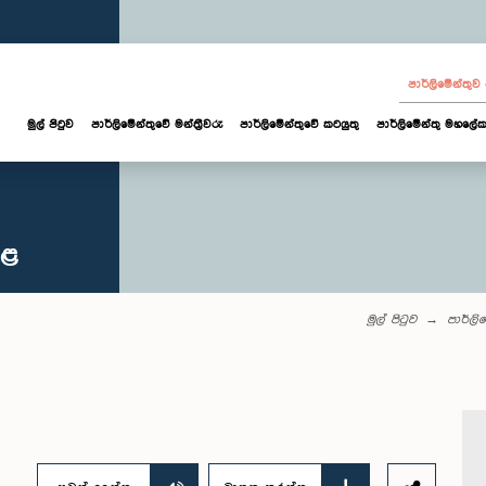
පාර්ලි‌මේන්තු
මුල් පිටුව
පාර්ලි‌මේන්තුවේ මන්ත්‍රීවරු
පාර්ලිමේන්තුවේ කටයුතු
පාර්ලිමේන්තු මහලේක
කළ
මුල් පිටුව
පාර්ලි