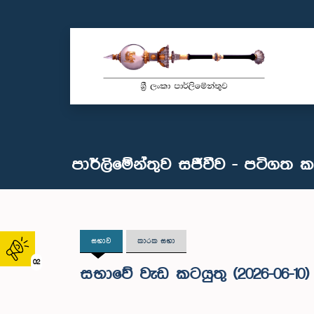
පාර්ලිමේන්තුව සජීවීව - පටිගත 
සභාව
කාරක සභා
02
සභාවේ වැඩ කටයුතු (2026-06-10)