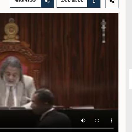
සවන් දෙන්න
බාගත කරන්න