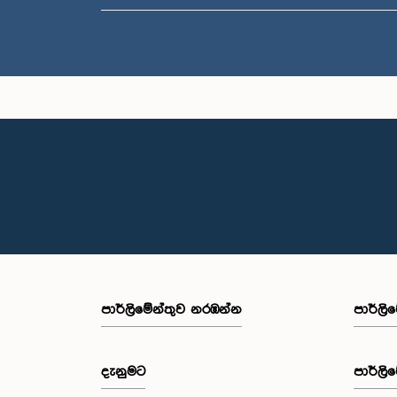
පාර්ලි‌මේන්තුව නරඹන්න
පාර්ලි
දැනුමට
පාර්ලි