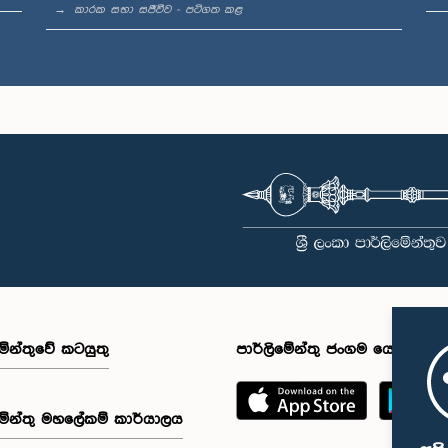
කාරක සභා සජීවීව - පටිගත කළ
මේන්තුවේ කටයුතු
පාර්ලිමේන්තු ජංගම යෙදුම
මේන්තු මහලේකම් කාර්යාලය