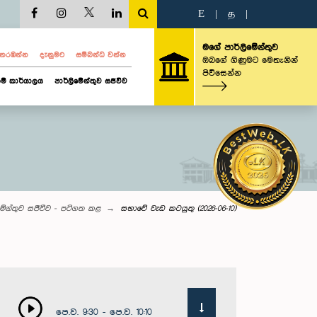
E
|
த
|
මගේ පාර්ලිමේන්තුව
ව නරඹන්න
දැනුමට
සම්බන්ධ වන්න
ඔබගේ ගිණුමට මෙතැනින්
පිවිසෙන්න
ම් කාර්යාලය
පාර්ලිමේන්තුව සජීවීව
මේන්තුව සජීවීව - පටිගත කළ
සභාවේ වැඩ කටයුතු (2026-06-10)
පෙ.ව. 9:30 - පෙ.ව. 10:10