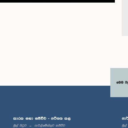
මෙම පි
කාරක සභා සජීවීව - පටිගත කළ
පාර
මුල් පිටුව
පාර්ලිමේන්තුව සජීවීව
මුල්