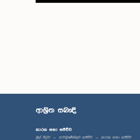
ආශ්‍රිත සබැඳි
කාරක සභා සජීවීව
මුල් පිටුව
පාර්ලිමේන්තුව සජීවීව
කාරක සභා සජීවීව