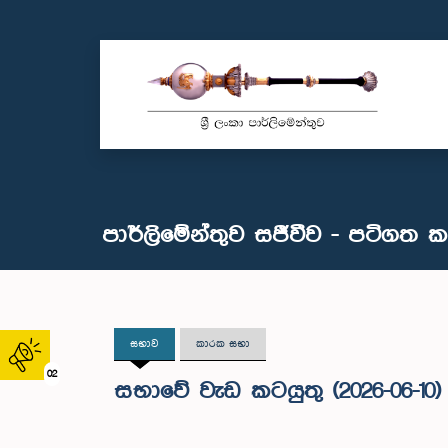
පාර්ලිමේන්තුව සජීවීව - පටිගත 
සභාව
කාරක සභා
02
සභාවේ වැඩ කටයුතු (2026-06-10)