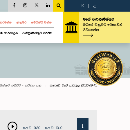
E
|
த
|
මගේ පාර්ලිමේන්තුව
ව නරඹන්න
දැනුමට
සම්බන්ධ වන්න
ඔබගේ ගිණුමට මෙතැනින්
පිවිසෙන්න
ම් කාර්යාලය
පාර්ලිමේන්තුව සජීවීව
මේන්තුව සජීවීව - පටිගත කළ
සභාවේ වැඩ කටයුතු (2026-06-10)
පෙ.ව. 9:30 - පෙ.ව. 10:10