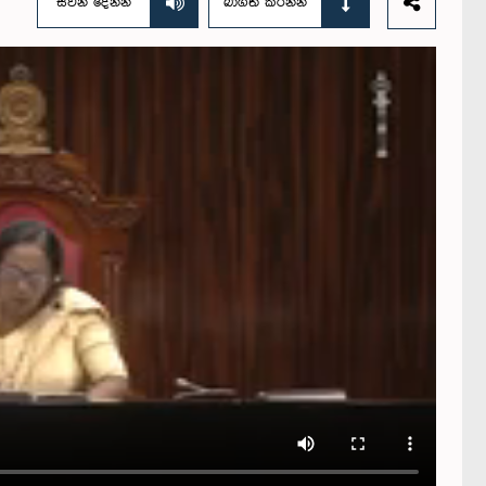
සවන් දෙන්න
බාගත කරන්න