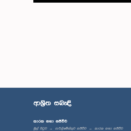
ආශ්‍රිත සබැඳි
කාරක සභා සජීවීව
මුල් පිටුව
පාර්ලිමේන්තුව සජීවීව
කාරක සභා සජීවීව