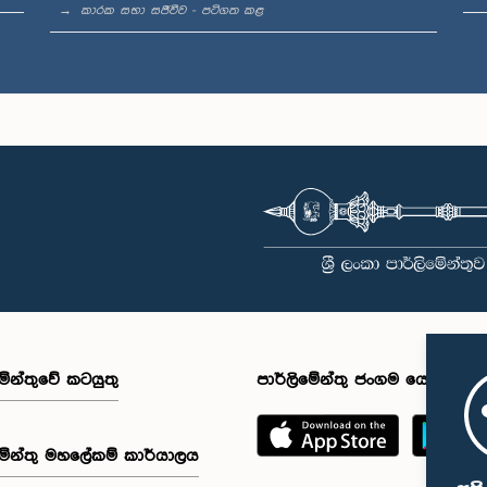
කාරක සභා සජීවීව - පටිගත කළ
මේන්තුවේ කටයුතු
පාර්ලිමේන්තු ජංගම යෙදුම
මේන්තු මහලේකම් කාර්යාලය