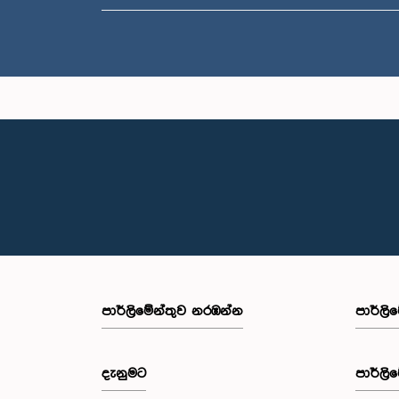
පාර්ලි‌මේන්තුව නරඹන්න
පාර්ලි
දැනුමට
පාර්ලි