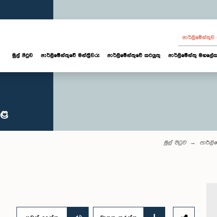
පාර්ලි‌මේන්තු
මුල් පිටුව
පාර්ලි‌මේන්තුවේ මන්ත්‍රීවරු
පාර්ලිමේන්තුවේ කටයුතු
පාර්ලිමේන්තු මහලේක
කළ
මුල් පිටුව
පාර්ලි