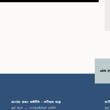
මෙම පි
කාරක සභා සජීවීව - පටිගත කළ
පාර
මුල් පිටුව
පාර්ලිමේන්තුව සජීවීව
මුල්