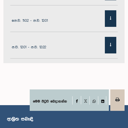
පෙ.ව. 11:02 - ප.ව. 12:01
ප.ව. 12:01 - ප.ව. 12:22
ප.ව. 12:22 - ප.ව. 12:32
ප.ව. 1:00 - ප.ව. 1:11
Facebook
මෙම පිටුව බෙදාගන්න
X
WhatsApp
LinkedIn
ආශ්‍රිත සබැඳි
ප.ව. 1:11 - ප.ව. 1:23