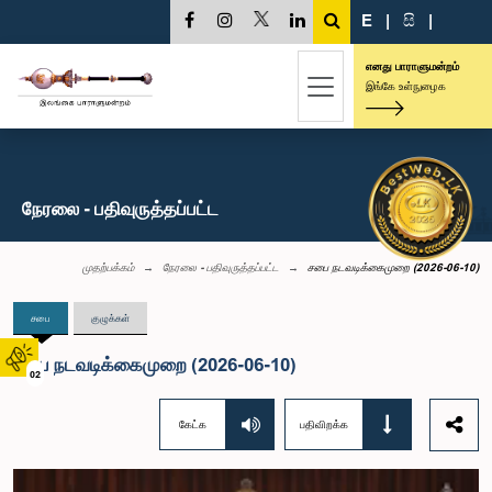
E
|
සි
|
எனது பாராளுமன்றம்
இங்கே உள்நுழைக
நேரலை - பதிவுருத்தப்பட்ட
முதற்பக்கம்
நேரலை - பதிவுருத்தப்பட்ட
சபை நடவடிக்கைமுறை (2026-06-10)
சபை
குழுக்கள்
சபை நடவடிக்கைமுறை (2026-06-10)
02
கேட்க
பதிவிறக்க