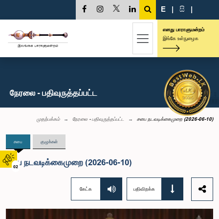
E
|
සි
|
எனது பாராளுமன்றம்
இங்கே உள்நுழைக
நேரலை - பதிவுருத்தப்பட்ட
முதற்பக்கம்
நேரலை - பதிவுருத்தப்பட்ட
சபை நடவடிக்கைமுறை (2026-06-10)
சபை
குழுக்கள்
சபை நடவடிக்கைமுறை (2026-06-10)
02
கேட்க
பதிவிறக்க