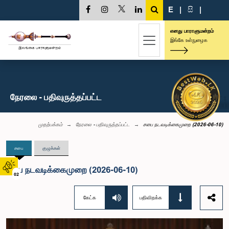
E
|
සි
|
எனது பாராளுமன்றம்
இங்கே உள்நுழைக
நேரலை - பதிவுருத்தப்பட்ட
முதற்பக்கம்
நேரலை - பதிவுருத்தப்பட்ட
சபை நடவடிக்கைமுறை (2026-06-10)
சபை
குழுக்கள்
சபை நடவடிக்கைமுறை (2026-06-10)
02
கேட்க
பதிவிறக்க