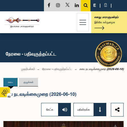
E
|
සි
|
எனது பாராளுமன்றம்
இங்கே உள்நுழைக
நேரலை - பதிவுருத்தப்பட்ட
முதற்பக்கம்
நேரலை - பதிவுருத்தப்பட்ட
சபை நடவடிக்கைமுறை (2026-06-10)
சபை
குழுக்கள்
சபை நடவடிக்கைமுறை (2026-06-10)
02
கேட்க
பதிவிறக்க