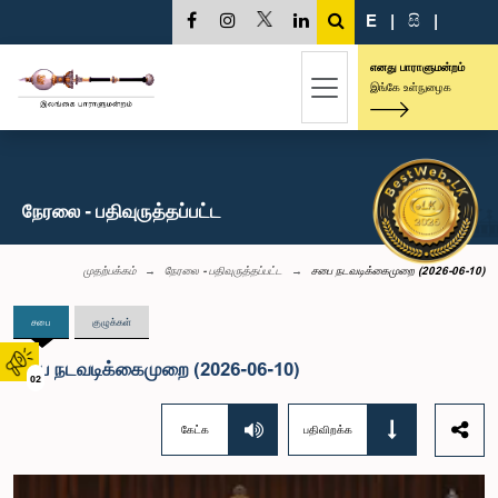
E
|
සි
|
எனது பாராளுமன்றம்
இங்கே உள்நுழைக
நேரலை - பதிவுருத்தப்பட்ட
முதற்பக்கம்
நேரலை - பதிவுருத்தப்பட்ட
சபை நடவடிக்கைமுறை (2026-06-10)
சபை
குழுக்கள்
சபை நடவடிக்கைமுறை (2026-06-10)
02
கேட்க
பதிவிறக்க