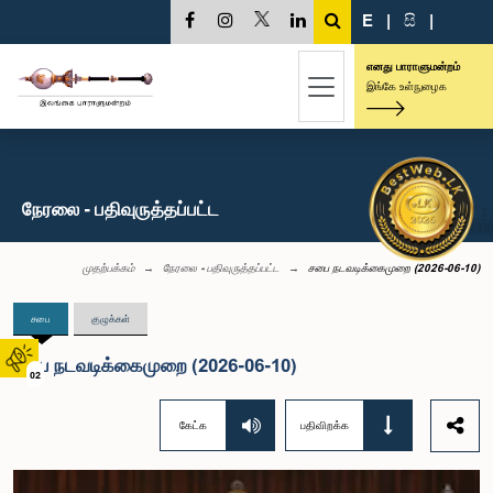
E
|
සි
|
எனது பாராளுமன்றம்
இங்கே உள்நுழைக
நேரலை - பதிவுருத்தப்பட்ட
முதற்பக்கம்
நேரலை - பதிவுருத்தப்பட்ட
சபை நடவடிக்கைமுறை (2026-06-10)
சபை
குழுக்கள்
சபை நடவடிக்கைமுறை (2026-06-10)
02
கேட்க
பதிவிறக்க