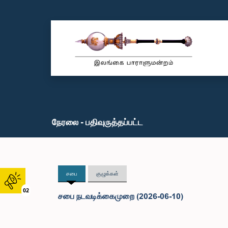
நேரலை - பதிவுருத்தப்பட்ட
சபை
குழுக்கள்
02
சபை நடவடிக்கைமுறை (2026-06-10)