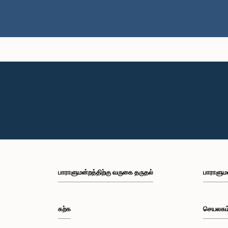
பாராளுமன்றத்திற்கு வருகை தருதல்
பாராளும
கற்க
செயலகம