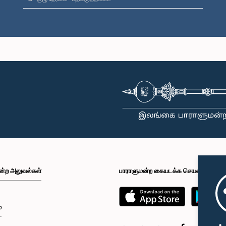
ன்ற அலுவல்கள்
பாராளுமன்ற கையடக்க செயலி
்