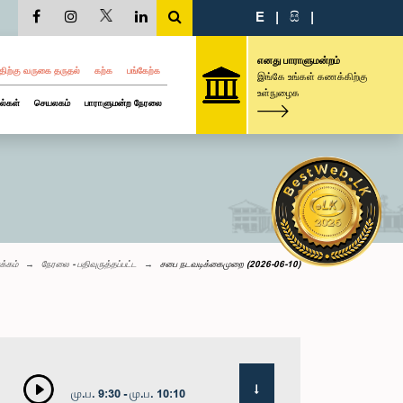
E
|
සි
|
எனது பாராளுமன்றம்
திற்கு வருகை தருதல்
கற்க
பங்கேற்க
இங்கே உங்கள் கணக்கிற்கு
உள்நுழைக
ல்கள்
செயலகம்
பாராளுமன்ற நேரலை
க்கம்
நேரலை - பதிவுருத்தப்பட்ட
சபை நடவடிக்கைமுறை (2026-06-10)
மு.ப. 9:30 - மு.ப. 10:10