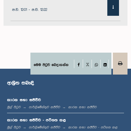
ප.ව. 12:01 - ප.ව. 12:22
ප.ව. 12:22 - ප.ව. 12:32
ප.ව. 1:00 - ප.ව. 1:11
Facebook
මෙම පිටුව බෙදාගන්න
X
WhatsApp
LinkedIn
ආශ්‍රිත සබැඳි
ප.ව. 1:11 - ප.ව. 1:23
කාරක සභා සජීවීව
මුල් පිටුව
පාර්ලිමේන්තුව සජීවීව
කාරක සභා සජීවීව
ප.ව. 1:23 - ප.ව. 1:33
කාරක සභා සජීවීව - පටිගත කළ
මුල් පිටුව
පාර්ලිමේන්තුව සජීවීව
කාරක සභා සජීවීව - පටිගත කළ