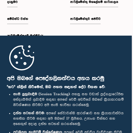
දැනුමට
පාර්ලිමේන්තු මහලේකම් කාර්යාලය
සම්බන්ධ වන්න
පාර්ලිමේන්තුව සජීවීව
ප.ව. 2:19 - ප.ව. 2:29
පාර්ලි‌මේන්තුවේ මන්ත්‍රීවරු
ප.ව. 2:29 - ප.ව. 2:37
මුල් පිටුව
ප.ව. 2:37 - ප.ව. 2:46
පාර්ලිමේන්තු ජංගම යෙදුම
අපි ඔබගේ පෞද්ගලිකත්වය අගය කරමු
"හරි" ක්ලික් කිරීමෙන්, ඔබ පහත සඳහන් දේට එකඟ වේ:
සැසි ලුහුබැඳීම (Session Tracking):
පහසු සහ වඩාත් පුද්ගලාරෝපිත
අත්දැකීමක් ලබාදීම සඳහා අපගේ වෙබ් අඩවියේ ඔබගේ ක්‍රියාකාරකම්
ප.ව. 2:46 - ප.ව. 2:55
නිරීක්ෂණය කිරීමට අපි සැසි භාවිතා කරන්නෙමු.
අප හා සම්බන්ධ වී සිටින්න :
දත්ත සටහන් කිරීම:
අපගේ සේවාවන්හි ආරක්ෂාව සහ ක්‍රියාකාරීත්වය
සහතික කිරීම සඳහා අපි ඔබගේ IP ලිපිනය, උපාංග විස්තර සහ
අනෙකුත් අදාළ දත්ත සටහන් කරගන්නෙමු.
ප.ව. 2:55 - ප.ව. 3:05
සම්මාන
පරිශීලක හැසිරීම් විශ්ලේෂණය:
අපගේ වෙබ් අඩවිය වැඩිදියුණු කිරීම