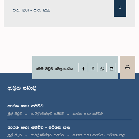
ප.ව. 12:01 - ප.ව. 12:22
ප.ව. 12:22 - ප.ව. 12:32
ප.ව. 1:00 - ප.ව. 1:11
Facebook
මෙම පිටුව බෙදාගන්න
X
WhatsApp
LinkedIn
ආශ්‍රිත සබැඳි
ප.ව. 1:11 - ප.ව. 1:23
කාරක සභා සජීවීව
මුල් පිටුව
පාර්ලිමේන්තුව සජීවීව
කාරක සභා සජීවීව
ප.ව. 1:23 - ප.ව. 1:33
කාරක සභා සජීවීව - පටිගත කළ
මුල් පිටුව
පාර්ලිමේන්තුව සජීවීව
කාරක සභා සජීවීව - පටිගත කළ