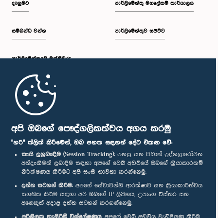
දැනුමට
පාර්ලිමේන්තු මහලේකම් කාර්යාලය
සම්බන්ධ වන්න
පාර්ලිමේන්තුව සජීවීව
ප.ව. 2:19 - ප.ව. 2:29
පාර්ලි‌මේන්තුවේ මන්ත්‍රීවරු
ප.ව. 2:29 - ප.ව. 2:37
මුල් පිටුව
ප.ව. 2:37 - ප.ව. 2:46
පාර්ලිමේන්තු ජංගම යෙදුම
අපි ඔබගේ පෞද්ගලිකත්වය අගය කරමු
"හරි" ක්ලික් කිරීමෙන්, ඔබ පහත සඳහන් දේට එකඟ වේ:
සැසි ලුහුබැඳීම (Session Tracking):
පහසු සහ වඩාත් පුද්ගලාරෝපිත
අත්දැකීමක් ලබාදීම සඳහා අපගේ වෙබ් අඩවියේ ඔබගේ ක්‍රියාකාරකම්
ප.ව. 2:46 - ප.ව. 2:55
නිරීක්ෂණය කිරීමට අපි සැසි භාවිතා කරන්නෙමු.
අප හා සම්බන්ධ වී සිටින්න :
දත්ත සටහන් කිරීම:
අපගේ සේවාවන්හි ආරක්ෂාව සහ ක්‍රියාකාරීත්වය
සහතික කිරීම සඳහා අපි ඔබගේ IP ලිපිනය, උපාංග විස්තර සහ
අනෙකුත් අදාළ දත්ත සටහන් කරගන්නෙමු.
ප.ව. 2:55 - ප.ව. 3:05
සම්මාන
පරිශීලක හැසිරීම් විශ්ලේෂණය:
අපගේ වෙබ් අඩවිය වැඩිදියුණු කිරීම