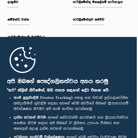
දැනුමට
පාර්ලිමේන්තු මහලේකම් කාර්යාලය
සම්බන්ධ වන්න
පාර්ලිමේන්තුව සජීවීව
ප.ව. 2:19 - ප.ව. 2:29
පාර්ලි‌මේන්තුවේ මන්ත්‍රීවරු
ප.ව. 2:29 - ප.ව. 2:37
මුල් පිටුව
ප.ව. 2:37 - ප.ව. 2:46
පාර්ලිමේන්තු ජංගම යෙදුම
අපි ඔබගේ පෞද්ගලිකත්වය අගය කරමු
"හරි" ක්ලික් කිරීමෙන්, ඔබ පහත සඳහන් දේට එකඟ වේ:
සැසි ලුහුබැඳීම (Session Tracking):
පහසු සහ වඩාත් පුද්ගලාරෝපිත
අත්දැකීමක් ලබාදීම සඳහා අපගේ වෙබ් අඩවියේ ඔබගේ ක්‍රියාකාරකම්
ප.ව. 2:46 - ප.ව. 2:55
නිරීක්ෂණය කිරීමට අපි සැසි භාවිතා කරන්නෙමු.
අප හා සම්බන්ධ වී සිටින්න :
දත්ත සටහන් කිරීම:
අපගේ සේවාවන්හි ආරක්ෂාව සහ ක්‍රියාකාරීත්වය
සහතික කිරීම සඳහා අපි ඔබගේ IP ලිපිනය, උපාංග විස්තර සහ
අනෙකුත් අදාළ දත්ත සටහන් කරගන්නෙමු.
ප.ව. 2:55 - ප.ව. 3:05
සම්මාන
පරිශීලක හැසිරීම් විශ්ලේෂණය:
අපගේ වෙබ් අඩවිය වැඩිදියුණු කිරීම