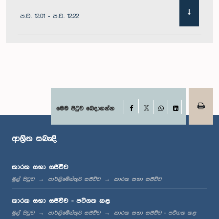
ප.ව. 12:01 - ප.ව. 12:22
ප.ව. 12:22 - ප.ව. 12:32
ප.ව. 1:00 - ප.ව. 1:11
Facebook
මෙම පිටුව බෙදාගන්න
X
WhatsApp
LinkedIn
ආශ්‍රිත සබැඳි
ප.ව. 1:11 - ප.ව. 1:23
කාරක සභා සජීවීව
මුල් පිටුව
පාර්ලිමේන්තුව සජීවීව
කාරක සභා සජීවීව
ප.ව. 1:23 - ප.ව. 1:33
කාරක සභා සජීවීව - පටිගත කළ
මුල් පිටුව
පාර්ලිමේන්තුව සජීවීව
කාරක සභා සජීවීව - පටිගත කළ