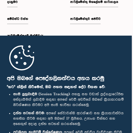
දැනුමට
පාර්ලිමේන්තු මහලේකම් කාර්යාලය
සම්බන්ධ වන්න
පාර්ලිමේන්තුව සජීවීව
ප.ව. 2:19 - ප.ව. 2:29
පාර්ලි‌මේන්තුවේ මන්ත්‍රීවරු
ප.ව. 2:29 - ප.ව. 2:37
මුල් පිටුව
ප.ව. 2:37 - ප.ව. 2:46
පාර්ලිමේන්තු ජංගම යෙදුම
අපි ඔබගේ පෞද්ගලිකත්වය අගය කරමු
"හරි" ක්ලික් කිරීමෙන්, ඔබ පහත සඳහන් දේට එකඟ වේ:
සැසි ලුහුබැඳීම (Session Tracking):
පහසු සහ වඩාත් පුද්ගලාරෝපිත
අත්දැකීමක් ලබාදීම සඳහා අපගේ වෙබ් අඩවියේ ඔබගේ ක්‍රියාකාරකම්
ප.ව. 2:46 - ප.ව. 2:55
නිරීක්ෂණය කිරීමට අපි සැසි භාවිතා කරන්නෙමු.
අප හා සම්බන්ධ වී සිටින්න :
දත්ත සටහන් කිරීම:
අපගේ සේවාවන්හි ආරක්ෂාව සහ ක්‍රියාකාරීත්වය
සහතික කිරීම සඳහා අපි ඔබගේ IP ලිපිනය, උපාංග විස්තර සහ
අනෙකුත් අදාළ දත්ත සටහන් කරගන්නෙමු.
ප.ව. 2:55 - ප.ව. 3:05
සම්මාන
පරිශීලක හැසිරීම් විශ්ලේෂණය:
අපගේ වෙබ් අඩවිය වැඩිදියුණු කිරීම