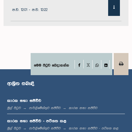
ප.ව. 12:01 - ප.ව. 12:22
ප.ව. 12:22 - ප.ව. 12:32
ප.ව. 1:00 - ප.ව. 1:11
Facebook
මෙම පිටුව බෙදාගන්න
X
WhatsApp
LinkedIn
ආශ්‍රිත සබැඳි
ප.ව. 1:11 - ප.ව. 1:23
කාරක සභා සජීවීව
මුල් පිටුව
පාර්ලිමේන්තුව සජීවීව
කාරක සභා සජීවීව
ප.ව. 1:23 - ප.ව. 1:33
කාරක සභා සජීවීව - පටිගත කළ
මුල් පිටුව
පාර්ලිමේන්තුව සජීවීව
කාරක සභා සජීවීව - පටිගත කළ