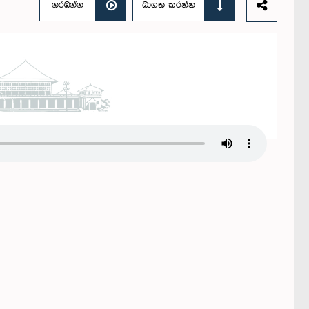
නරඹන්න
බාගත කරන්න