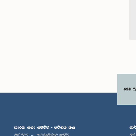
මෙම පි
කාරක සභා සජීවීව - පටිගත කළ
පාර
මුල් පිටුව
පාර්ලිමේන්තුව සජීවීව
මුල්