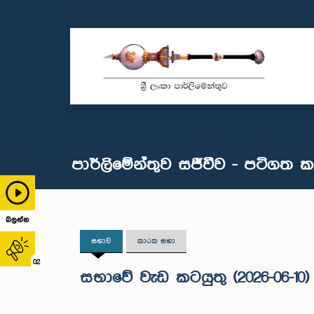
පාර්ලිමේන්තුව සජීවීව - පටිගත 
බලන්න
සභාව
කාරක සභා
02
සභාවේ වැඩ කටයුතු (2026-06-10)