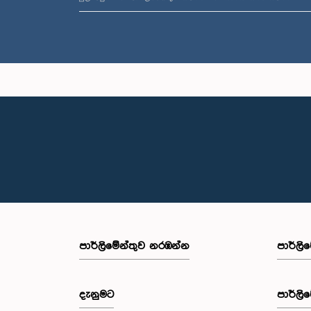
පාර්ලි‌මේන්තුව නරඹන්න
පාර්ලි
දැනුමට
පාර්ලි