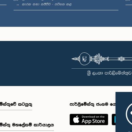
කාරක සභා සජීවීව - පටිගත කළ
මේන්තුවේ කටයුතු
පාර්ලිමේන්තු ජංගම යෙදුම
මේන්තු මහලේකම් කාර්යාලය