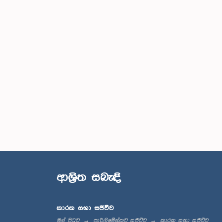
ආශ්‍රිත සබැඳි
කාරක සභා සජීවීව
මුල් පිටුව
පාර්ලිමේන්තුව සජීවීව
කාරක සභා සජීවීව