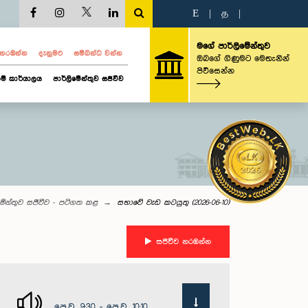
E
|
த
|
මගේ පාර්ලිමේන්තුව
ව නරඹන්න
දැනුමට
සම්බන්ධ වන්න
ඔබගේ ගිණුමට මෙතැනින්
පිවිසෙන්න
ම් කාර්යාලය
පාර්ලිමේන්තුව සජීවීව
මේන්තුව සජීවීව - පටිගත කළ
සභාවේ වැඩ කටයුතු (2026-06-10)
සජීවීව නරඹන්න
පෙ.ව. 9:30 - පෙ.ව. 10:10