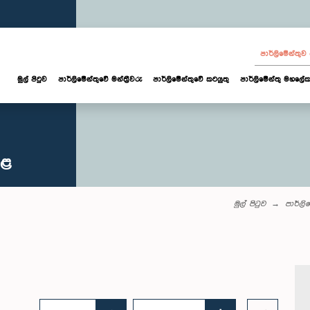
පාර්ලි‌මේන්තු
මුල් පිටුව
පාර්ලි‌මේන්තුවේ මන්ත්‍රීවරු
පාර්ලිමේන්තුවේ කටයුතු
පාර්ලිමේන්තු මහලේක
කළ
මුල් පිටුව
පාර්ලි