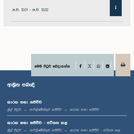
ප.ව. 12:01 - ප.ව. 12:22
ප.ව. 12:22 - ප.ව. 12:32
ප.ව. 1:00 - ප.ව. 1:11
Facebook
මෙම පිටුව බෙදාගන්න
X
WhatsApp
LinkedIn
ආශ්‍රිත සබැඳි
ප.ව. 1:11 - ප.ව. 1:23
කාරක සභා සජීවීව
මුල් පිටුව
පාර්ලිමේන්තුව සජීවීව
කාරක සභා සජීවීව
ප.ව. 1:23 - ප.ව. 1:33
කාරක සභා සජීවීව - පටිගත කළ
මුල් පිටුව
පාර්ලිමේන්තුව සජීවීව
කාරක සභා සජීවීව - පටිගත කළ