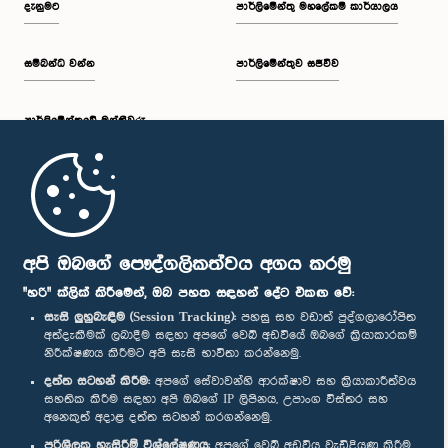
දැනුමට
පාර්ලිමේන්තු මහලේකම් කාර්යාලය
සම්බන්ධ වන්න
පාර්ලිමේන්තුව සජීවීව
ප.ව. 2:19 - ප.ව. 2:29
පාර්ලි‌මේන්තුවේ මන්ත්‍රීවරු
ප.ව. 2:29 - ප.ව. 2:37
මුල් පිටුව
ප.ව. 2:37 - ප.ව. 2:46
පාර්ලිමේන්තු ජංගම යෙදුම
අපි ඔබගේ පෞද්ගලිකත්වය අගය කරමු
"හරි" ක්ලික් කිරීමෙන්, ඔබ පහත සඳහන් දේට එකඟ වේ:
සැසි ලුහුබැඳීම (Session Tracking):
පහසු සහ වඩාත් පුද්ගලාරෝපිත
අත්දැකීමක් ලබාදීම සඳහා අපගේ වෙබ් අඩවියේ ඔබගේ ක්‍රියාකාරකම්
ප.ව. 2:46 - ප.ව. 2:55
නිරීක්ෂණය කිරීමට අපි සැසි භාවිතා කරන්නෙමු.
අප හා සම්බන්ධ වී සිටින්න :
දත්ත සටහන් කිරීම:
අපගේ සේවාවන්හි ආරක්ෂාව සහ ක්‍රියාකාරීත්වය
සහතික කිරීම සඳහා අපි ඔබගේ IP ලිපිනය, උපාංග විස්තර සහ
අනෙකුත් අදාළ දත්ත සටහන් කරගන්නෙමු.
ප.ව. 2:55 - ප.ව. 3:05
සම්මාන
පරිශීලක හැසිරීම් විශ්ලේෂණය:
අපගේ වෙබ් අඩවිය වැඩිදියුණු කිරීම