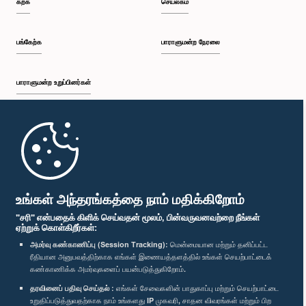
கற்க
செயலகம்
பி.ப. 2:19 - பி.ப. 2:29
பங்கேற்க
பாராளுமன்ற நேரலை
பாராளுமன்ற உறுப்பினர்கள்
பி.ப. 2:29 - பி.ப. 2:37
முதற்பக்கம்
பி.ப. 2:37 - பி.ப. 2:46
பாராளுமன்ற கையடக்க செயலி
உங்கள் அந்தரங்கத்தை நாம் மதிக்கிறோம்
"சரி" என்பதைக் கிளிக் செய்வதன் மூலம், பின்வருவனவற்றை நீங்கள்
ஏற்றுக் கொள்கிறீர்கள்:
பி.ப. 2:46 - பி.ப. 2:55
அமர்வு கண்காணிப்பு (Session Tracking):
மென்மையான மற்றும் தனிப்பட்ட
ரீதியான அனுபவத்திற்காக எங்கள் இணையத்தளத்தில் உங்கள் செயற்பாட்டைக்
எம்மை பின்தொடர்க :
கண்காணிக்க அமர்வுகளைப் பயன்படுத்துகிறோம்.
தரவினைப் பதிவு செய்தல் :
எங்கள் சேவைகளின் பாதுகாப்பு மற்றும் செயற்பாட்டை
பி.ப. 2:55 - பி.ப. 3:05
விருதுகள்
உறுதிப்படுத்துவதற்காக நாம் உங்களது IP முகவரி, சாதன விவரங்கள் மற்றும் பிற