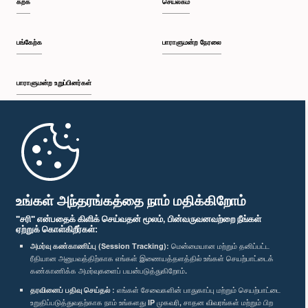
கற்க
செயலகம்
பி.ப. 2:19 - பி.ப. 2:29
பங்கேற்க
பாராளுமன்ற நேரலை
பாராளுமன்ற உறுப்பினர்கள்
பி.ப. 2:29 - பி.ப. 2:37
முதற்பக்கம்
பி.ப. 2:37 - பி.ப. 2:46
பாராளுமன்ற கையடக்க செயலி
உங்கள் அந்தரங்கத்தை நாம் மதிக்கிறோம்
"சரி" என்பதைக் கிளிக் செய்வதன் மூலம், பின்வருவனவற்றை நீங்கள்
ஏற்றுக் கொள்கிறீர்கள்:
பி.ப. 2:46 - பி.ப. 2:55
அமர்வு கண்காணிப்பு (Session Tracking):
மென்மையான மற்றும் தனிப்பட்ட
ரீதியான அனுபவத்திற்காக எங்கள் இணையத்தளத்தில் உங்கள் செயற்பாட்டைக்
எம்மை பின்தொடர்க :
கண்காணிக்க அமர்வுகளைப் பயன்படுத்துகிறோம்.
தரவினைப் பதிவு செய்தல் :
எங்கள் சேவைகளின் பாதுகாப்பு மற்றும் செயற்பாட்டை
பி.ப. 2:55 - பி.ப. 3:05
விருதுகள்
உறுதிப்படுத்துவதற்காக நாம் உங்களது IP முகவரி, சாதன விவரங்கள் மற்றும் பிற