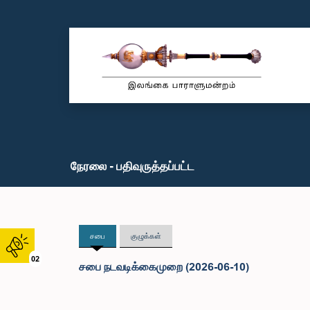
நேரலை - பதிவுருத்தப்பட்ட
சபை
குழுக்கள்
02
சபை நடவடிக்கைமுறை (2026-06-10)