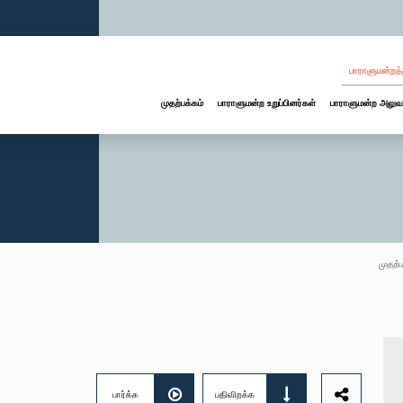
பாராளுமன்றத்
முதற்பக்கம்
பாராளுமன்ற உறுப்பினர்கள்
பாராளுமன்ற அலுவ
முதற்ப
பார்க்க
பதிவிறக்க