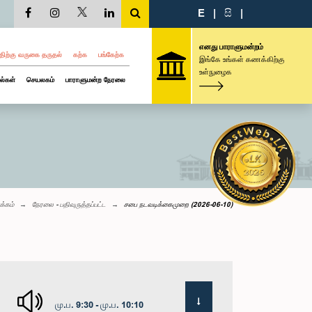
E
|
සි
|
எனது பாராளுமன்றம்
திற்கு வருகை தருதல்
கற்க
பங்கேற்க
இங்கே உங்கள் கணக்கிற்கு
உள்நுழைக
ல்கள்
செயலகம்
பாராளுமன்ற நேரலை
க்கம்
நேரலை - பதிவுருத்தப்பட்ட
சபை நடவடிக்கைமுறை (2026-06-10)
மு.ப. 9:30 - மு.ப. 10:10