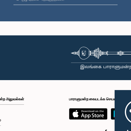
ன்ற அலுவல்கள்
பாராளுமன்ற கையடக்க செயலி
்