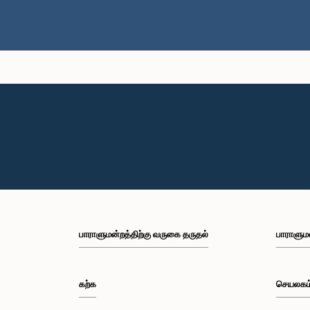
பாராளுமன்றத்திற்கு வருகை தருதல்
பாராளும
கற்க
செயலகம