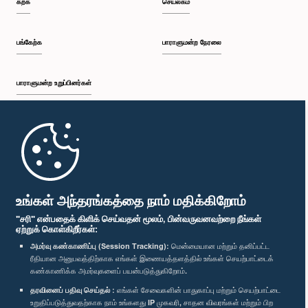
கற்க
செயலகம்
பி.ப. 2:19 - பி.ப. 2:29
பங்கேற்க
பாராளுமன்ற நேரலை
பாராளுமன்ற உறுப்பினர்கள்
பி.ப. 2:29 - பி.ப. 2:37
முதற்பக்கம்
பி.ப. 2:37 - பி.ப. 2:46
பாராளுமன்ற கையடக்க செயலி
உங்கள் அந்தரங்கத்தை நாம் மதிக்கிறோம்
"சரி" என்பதைக் கிளிக் செய்வதன் மூலம், பின்வருவனவற்றை நீங்கள்
ஏற்றுக் கொள்கிறீர்கள்:
பி.ப. 2:46 - பி.ப. 2:55
அமர்வு கண்காணிப்பு (Session Tracking):
மென்மையான மற்றும் தனிப்பட்ட
ரீதியான அனுபவத்திற்காக எங்கள் இணையத்தளத்தில் உங்கள் செயற்பாட்டைக்
எம்மை பின்தொடர்க :
கண்காணிக்க அமர்வுகளைப் பயன்படுத்துகிறோம்.
தரவினைப் பதிவு செய்தல் :
எங்கள் சேவைகளின் பாதுகாப்பு மற்றும் செயற்பாட்டை
பி.ப. 2:55 - பி.ப. 3:05
விருதுகள்
உறுதிப்படுத்துவதற்காக நாம் உங்களது IP முகவரி, சாதன விவரங்கள் மற்றும் பிற