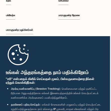
கற்க
செயலகம்
பி.ப. 2:19 - பி.ப. 2:29
பங்கேற்க
பாராளுமன்ற நேரலை
பாராளுமன்ற உறுப்பினர்கள்
பி.ப. 2:29 - பி.ப. 2:37
முதற்பக்கம்
பி.ப. 2:37 - பி.ப. 2:46
பாராளுமன்ற கையடக்க செயலி
உங்கள் அந்தரங்கத்தை நாம் மதிக்கிறோம்
"சரி" என்பதைக் கிளிக் செய்வதன் மூலம், பின்வருவனவற்றை நீங்கள்
ஏற்றுக் கொள்கிறீர்கள்:
பி.ப. 2:46 - பி.ப. 2:55
அமர்வு கண்காணிப்பு (Session Tracking):
மென்மையான மற்றும் தனிப்பட்ட
ரீதியான அனுபவத்திற்காக எங்கள் இணையத்தளத்தில் உங்கள் செயற்பாட்டைக்
எம்மை பின்தொடர்க :
கண்காணிக்க அமர்வுகளைப் பயன்படுத்துகிறோம்.
தரவினைப் பதிவு செய்தல் :
எங்கள் சேவைகளின் பாதுகாப்பு மற்றும் செயற்பாட்டை
பி.ப. 2:55 - பி.ப. 3:05
விருதுகள்
உறுதிப்படுத்துவதற்காக நாம் உங்களது IP முகவரி, சாதன விவரங்கள் மற்றும் பிற