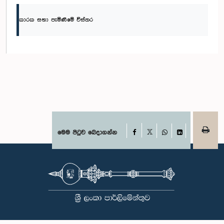
කාරක සභා පැමිණීමේ විස්තර
Facebook
මෙම පිටුව බෙදාගන්න
X
WhatsApp
LinkedIn