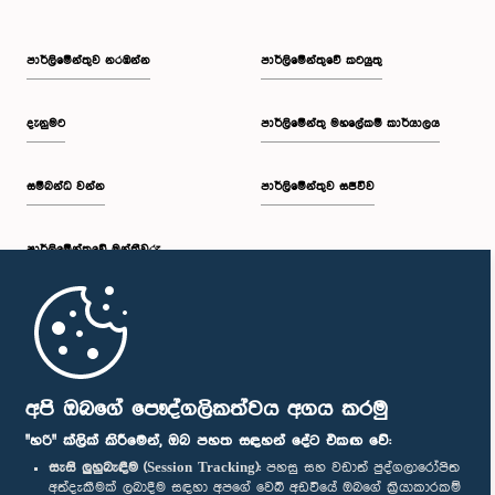
පාර්ලි‌මේන්තුව නරඹන්න
පාර්ලිමේන්තුවේ කටයුතු
දැනුමට
පාර්ලිමේන්තු මහලේකම් කාර්යාලය
සම්බන්ධ වන්න
පාර්ලිමේන්තුව සජීවීව
පාර්ලි‌මේන්තුවේ මන්ත්‍රීවරු
මුල් පිටුව
පාර්ලිමේන්තු ජංගම යෙදුම
අපි ඔබගේ පෞද්ගලිකත්වය අගය කරමු
"හරි" ක්ලික් කිරීමෙන්, ඔබ පහත සඳහන් දේට එකඟ වේ:
සැසි ලුහුබැඳීම (Session Tracking):
පහසු සහ වඩාත් පුද්ගලාරෝපිත
අත්දැකීමක් ලබාදීම සඳහා අපගේ වෙබ් අඩවියේ ඔබගේ ක්‍රියාකාරකම්