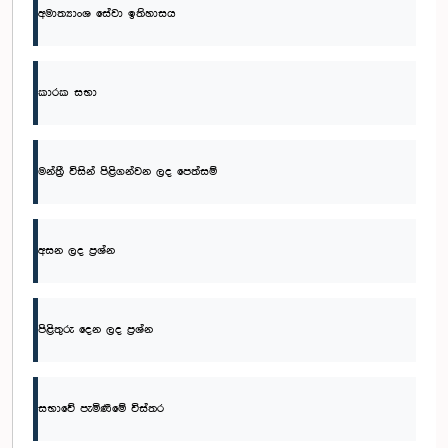
අමාත්‍යාංශ සේවා ඉතිහාසය
කාරක සභා
මන්ත්‍රී විසින් පිළිගන්වන ලද පෙත්සම්
අසන ලද ප්‍රශ්න
පිළිතුරු දෙන ලද ප්‍රශ්න
සභාවේ පැමිණීමේ විස්තර