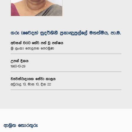
ගරු (වෛද්‍ය) සුදර්ශිනී ප්‍රනාන්‍දුපුල්ලේ මහත්මිය, පා.ම.
අවසන් වරට තේරී පත් වූ පක්ෂය
ශ්‍රී ලංකා පොදුජන පෙරමුණ
උපන් දිනය
1960-10-29
ව්‍යවස්ථාදායක සේවා කාලය
අවුරුදු 13, මාස 10, දින 22
ආශ්‍රිත තොරතුරු