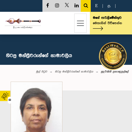
E
|
த
|
මගේ පාර්ලිමේන්තුව
මෙතැනින් පිවිසෙන්න
හිටපු මන්ත්‍රීවරුන්ගේ නාමාවලිය
මුල් පිටුව
හිටපු මන්ත්‍රීවරුන්ගේ නාමාවලිය
සුදර්ශිනී ප්‍රනාන්‍දුපුල්ලේ
02