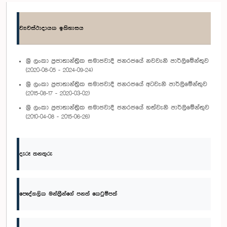
ව්‍යවස්ථාදායක ඉතිහාසය
ශ්‍රී ලංකා ප්‍රජාතාන්ත්‍රික සමාජවාදී ජනරජයේ නවවැනි පාර්ලිමේන්තුව
(2020-08-05 - 2024-09-24)
ශ්‍රී ලංකා ප්‍රජාතාන්ත්‍රික සමාජවාදී ජනරජයේ අටවැනි පාර්ලිමේන්තුව
(2015-08-17 - 2020-03-02)
ශ්‍රී ලංකා ප්‍රජාතාන්ත්‍රික සමාජවාදී ජනරජයේ හත්වැනි පාර්ලිමේන්තුව
(2010-04-08 - 2015-06-26)
දැරූ තනතුරු
පෞද්ගලික මන්ත්‍රීන්ගේ පනත් කෙටුම්පත්