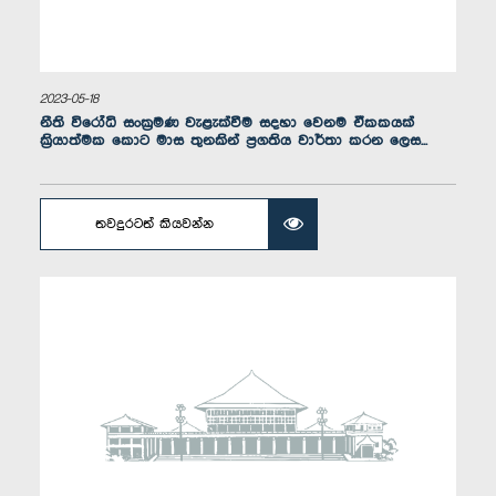
2023-05-18
ගරු නීතිඥ තලතා අතුකෝරල මහත්මිය, පා.ම.
නීති විරෝධි සංක්‍රමණ වැළැක්වීම සදහා වෙනම ඒකකයක්
සාමාජික
ක්‍රියාත්මක කොට මාස තුනකින් ප්‍රගතිය වාර්තා කරන ලෙස...
තවදුරටත් කියවන්න
ගරු ඉරාන් වික්‍රමරත්න මහතා, පා.ම.
සාමාජික