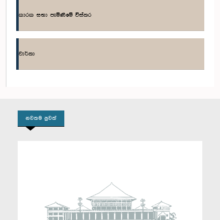
කාරක සභා පැමිණීමේ විස්තර
ගරු (මහාචාර්ය) ජී. එල්. පීරිස් මහතා, පා.ම.
සාමාජික
වාර්තා
නවතම පුවත්
ගරු නීතිඥ පවිත්‍රාදේවී වන්නිආරච්චි මහත්මිය, පා.ම.
සාමාජික