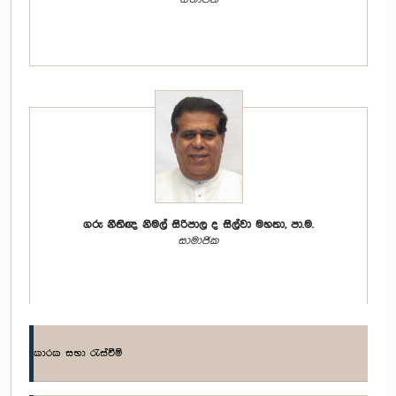
ගරු නීතිඥ නිමල් සිරිපාල ද සිල්වා මහතා, පා.ම.
සාමාජික
කාරක සභා රැස්වීම්