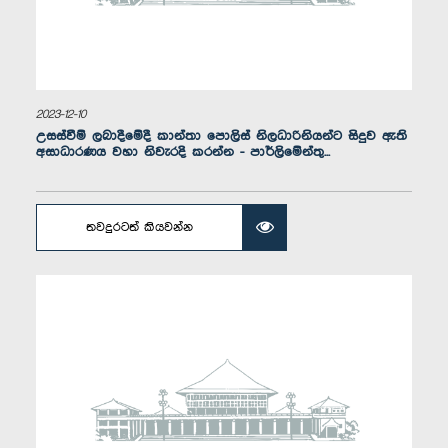
2023-12-10
උසස්වීම් ලබාදීමේදී කාන්තා පොලිස් නිලධාරිනියන්ට සිදුව ඇති
අසාධාරණය වහා නිවැරදි කරන්න - පාර්ලිමේන්තු...
ගරු පියල් නිශාන්ත ද සිල්වා මහතා, පා.ම.
සාමාජික
තවදුරටත් කියවන්න