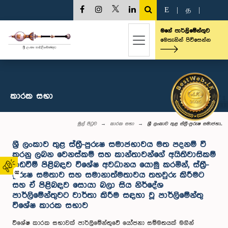
E
|
த
|
මගේ පාර්ලිමේන්තුව
මෙතැනින් පිවිසෙන්න
කාරක සභා
මුල් පිටුව
කාරක සභා
ශ්‍රී ලංකාව තුළ ස්ත්‍රී-පුරුෂ සමාජභා...
ශ්‍රී ලංකාව තුළ ස්ත්‍රී-පුරුෂ සමාජභාවය මත පදනම් වී
කරනු ලබන වෙනස්කම් සහ කාන්තාවන්ගේ අයිතිවාසිකම්
කඩවීම් පිළිබඳව විශේෂ අවධානය යොමු කරමින්, ස්ත්‍රී-
02
පුරුෂ සමතාව සහ සමානාත්මතාවය තහවුරු කිරීමට
සහ ඒ පිළිබඳව සොයා බලා සිය නිර්දේශ
පාර්ලිමේන්තුවට වාර්තා කිරීම සඳහා වූ පාර්ලිමේන්තු
විශේෂ කාරක සභාව
විශේෂ කාරක සභාවක් පාර්ලිමේන්තුවේ යෝ්ජනා සම්මතයක් මගින්