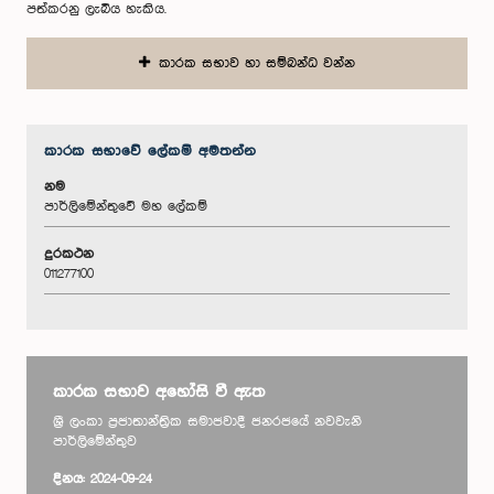
පත්කරනු ලැබිය හැකිය.
කාරක සභාව හා සම්බන්ධ වන්න
කාරක සභා‌වේ ලේකම් අමතන්න
නම
පාර්ලිමේන්තුවේ මහ ලේකම්
දුරකථන
011277100
කාරක සභාව අහෝසි වී ඇත
ශ්‍රී ලංකා ප්‍රජාතාන්ත්‍රික සමාජවාදී ජනරජයේ නවවැනි
පාර්ලිමේන්තුව
දිනය: 2024-09-24