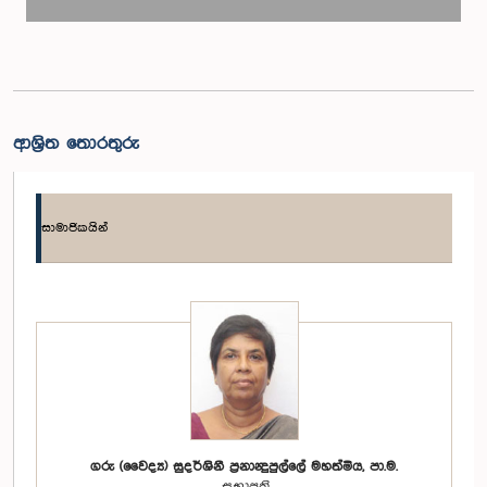
ආශ්‍රිත තොරතුරු
සාමාජිකයින්
ගරු (වෛද්‍ය) සුදර්ශිනී ප්‍රනාන්‍දුපුල්ලේ මහත්මිය, පා.ම.
සභාපති