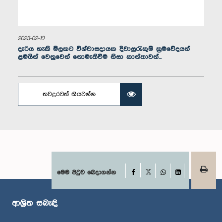
2023-02-10
දැරිය හැකි මිලකට විශ්වාසදායක දිවාසුරැකුම් ක්‍රමවේදයන්
ළමයින් වෙනුවෙන් නොමැතිවීම නිසා කාන්තාවන්...
ගරු ජේ.සී. අලවතුවල මහතා, පා.ම.
තවදුරටත් කියවන්න
සාමාජික
Facebook
මෙම පිටුව බෙදාගන්න
X
WhatsApp
LinkedIn
ආශ්‍රිත සබැඳි