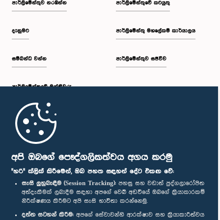
පාර්ලි‌මේන්තුව නරඹන්න
පාර්ලිමේන්තුවේ කටයුතු
දැනුමට
පාර්ලිමේන්තු මහලේකම් කාර්යාලය
සම්බන්ධ වන්න
පාර්ලිමේන්තුව සජීවීව
ගරු රෝහිණි කුමාරි විජේරත්න මහත්මිය, පා.ම.
සාමාජික
පාර්ලි‌මේන්තුවේ මන්ත්‍රීවරු
මුල් පිටුව
පාර්ලිමේන්තු ජංගම යෙදුම
අපි ඔබගේ පෞද්ගලිකත්වය අගය කරමු
"හරි" ක්ලික් කිරීමෙන්, ඔබ පහත සඳහන් දේට එකඟ වේ:
සැසි ලුහුබැඳීම (Session Tracking):
පහසු සහ වඩාත් පුද්ගලාරෝපිත
අත්දැකීමක් ලබාදීම සඳහා අපගේ වෙබ් අඩවියේ ඔබගේ ක්‍රියාකාරකම්
ගරු එම්. උදයකුමාර් මහතා, පා.ම.
නිරීක්ෂණය කිරීමට අපි සැසි භාවිතා කරන්නෙමු.
සාමාජික
අප හා සම්බන්ධ වී සිටින්න :
දත්ත සටහන් කිරීම:
අපගේ සේවාවන්හි ආරක්ෂාව සහ ක්‍රියාකාරීත්වය