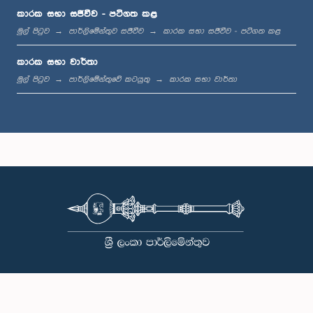
කාරක සභා සජීවීව - පටිගත කළ
ගරු සිවඥානම් ශ්‍රීතරන් මහතා, පා.ම.
සාමාජික
මුල් පිටුව
පාර්ලිමේන්තුව සජීවීව
කාරක සභා සජීවීව - පටිගත කළ
කාරක සභා වාර්තා
මුල් පිටුව
පාර්ලිමේන්තුවේ කටයුතු
කාරක සභා වාර්තා
ගරු ඉම්රාන් මහරූෆ් මහතා, පා.ම.
සාමාජික