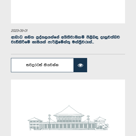
ගරු (වෛද්‍ය) සීතා අරඹේපොල මහත්මිය, පා.ම.
සාමාජික
2023-09-01
ආබාධ සහිත පුද්ගලයන්ගේ අයිතිවාසිකම් පිළිබඳ දැනුවත්බව
වැඩිකිරීමේ සැසියක් පාර්ලිමේන්තු මන්ත්‍රීවරුන්...
තවදුරටත් කියවන්න
ගරු ඩිලාන් පෙරේරා මහතා, පා.ම.
සාමාජික