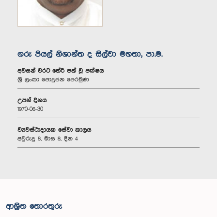
ගරු පියල් නිශාන්ත ද සිල්වා මහතා, පා.ම.
අවසන් වරට තේරී පත් වූ පක්ෂය
ශ්‍රී ලංකා පොදුජන පෙරමුණ
උපන් දිනය
1970-06-30
ව්‍යවස්ථාදායක සේවා කාලය
අවුරුදු 8, මාස 8, දින 4
ආශ්‍රිත තොරතුරු