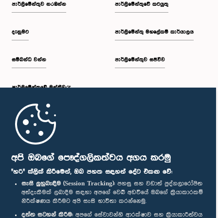
පාර්ලි‌මේන්තුව නරඹන්න
පාර්ලිමේන්තුවේ කටයුතු
දැනුමට
පාර්ලිමේන්තු මහලේකම් කාර්යාලය
සම්බන්ධ වන්න
පාර්ලිමේන්තුව සජීවීව
පාර්ලි‌මේන්තුවේ මන්ත්‍රීවරු
මුල් පිටුව
පාර්ලිමේන්තු ජංගම යෙදුම
අපි ඔබගේ පෞද්ගලිකත්වය අගය කරමු
"හරි" ක්ලික් කිරීමෙන්, ඔබ පහත සඳහන් දේට එකඟ වේ:
සැසි ලුහුබැඳීම (Session Tracking):
පහසු සහ වඩාත් පුද්ගලාරෝපිත
අත්දැකීමක් ලබාදීම සඳහා අපගේ වෙබ් අඩවියේ ඔබගේ ක්‍රියාකාරකම්
නිරීක්ෂණය කිරීමට අපි සැසි භාවිතා කරන්නෙමු.
අප හා සම්බන්ධ වී සිටින්න :
දත්ත සටහන් කිරීම:
අපගේ සේවාවන්හි ආරක්ෂාව සහ ක්‍රියාකාරීත්වය