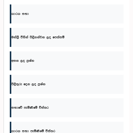
කාරක සභා
මන්ත්‍රී විසින් පිළිගන්වන ලද පෙත්සම්
අසන ලද ප්‍රශ්න
පිළිතුරු දෙන ලද ප්‍රශ්න
සභාවේ පැමිණීමේ විස්තර
කාරක සභා පැමිණීමේ විස්තර