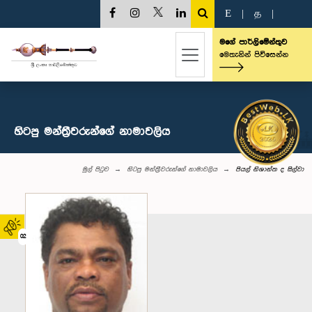
E
|
த
|
මගේ පාර්ලිමේන්තුව
මෙතැනින් පිවිසෙන්න
හිටපු මන්ත්‍රීවරුන්ගේ නාමාවලිය
මුල් පිටුව
හිටපු මන්ත්‍රීවරුන්ගේ නාමාවලිය
පියල් නිශාන්ත ද සිල්වා
02