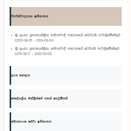
ව්‍යවස්ථාදායක ඉතිහාසය
ශ්‍රී ලංකා ප්‍රජාතාන්ත්‍රික සමාජවාදී ජනරජයේ නවවැනි පාර්ලිමේන්තුව
(2020-08-05 - 2024-09-24)
ශ්‍රී ලංකා ප්‍රජාතාන්ත්‍රික සමාජවාදී ජනරජයේ අටවැනි පාර්ලිමේන්තුව
(2015-08-17 - 2020-03-02)
දැරූ තනතුරු
පෞද්ගලික මන්ත්‍රීන්ගේ පනත් කෙටුම්පත්
අමාත්‍යාංශ සේවා ඉතිහාසය