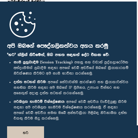
පාර්ලි‌මේන්තුවේ මන්ත්‍රීවරු
ගරු පියල් නිශාන්ත ද සිල්වා මහතා, පා.ම.
සාමාජික
මුල් පිටුව
පාර්ලිමේන්තු ජංගම යෙදුම
අපි ඔබගේ පෞද්ගලිකත්වය අගය කරමු
"හරි" ක්ලික් කිරීමෙන්, ඔබ පහත සඳහන් දේට එකඟ වේ:
සැසි ලුහුබැඳීම (Session Tracking):
පහසු සහ වඩාත් පුද්ගලාරෝපිත
අත්දැකීමක් ලබාදීම සඳහා අපගේ වෙබ් අඩවියේ ඔබගේ ක්‍රියාකාරකම්
නිරීක්ෂණය කිරීමට අපි සැසි භාවිතා කරන්නෙමු.
අප හා සම්බන්ධ වී සිටින්න :
දත්ත සටහන් කිරීම:
අපගේ සේවාවන්හි ආරක්ෂාව සහ ක්‍රියාකාරීත්වය
සහතික කිරීම සඳහා අපි ඔබගේ IP ලිපිනය, උපාංග විස්තර සහ
ගරු ජයන්ත කැටගොඩ මහතා, පා.ම.
අනෙකුත් අදාළ දත්ත සටහන් කරගන්නෙමු.
සාමාජික
සම්මාන
පරිශීලක හැසිරීම් විශ්ලේෂණය:
අපගේ වෙබ් අඩවිය වැඩිදියුණු කිරීම
සඳහා අපි පරිශීලක හැසිරීම විශ්ලේෂණය කරන්නෙමු. ඒ සඳහා
අපගේ වෙබ් අඩවිය සමඟ ඔබේ අන්තර්ක්‍රියා පිළිබඳ නිර්නාමික දත්ත
පෞද්ගලිකත්ව ප්‍රතිපත්තිය
එකතු කිරීම සිදු කරන්නෙමු.
© ශ්‍රී ලංකා පාර්ලි‌මේන්තුව.
හරි
සියලු හිමිකම් ඇවිරිණි.