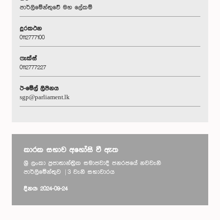
පාර්ලිමේන්තුවේ මහ ලේකම්
දුරකථන
0112777100
ෆැක්ස්
0112777227
ඊ-මේල් ලිපිනය
sgp@parliament.lk
කාරක සභාව අහෝසි වී ඇත
ශ්‍රී ලංකා ප්‍රජාතාන්ත්‍රික සමාජවාදී ජනරජයේ නවවැනි
පාර්ලිමේන්තුව | 3 වැනි සභාවාරය
දිනය: 2024-09-24