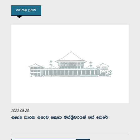
ගරු ප්‍රේමලාල් ජයසේකර මහතා, පා.ම.
නවතම පුවත්
සාමාජික
ගරු (ආචාර්ය) වී.එස්. රාධක්‍රිෂ්ණන් මහතා, පා.ම.
සාමාජික
2022-08-29
ගෘහ්‍ය කාරක සභාව සඳහා මන්ත්‍රීවරයන් පත් කෙරේ