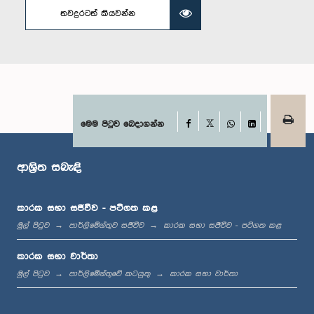
තවදුරටත් කියවන්න
ගරු (වෛද්‍ය) සුදර්ශිනී ප්‍රනාන්‍දුපුල්ලේ මහත්මිය, පා.ම.
සාමාජික
Facebook
මෙම පිටුව බෙදාගන්න
X
WhatsApp
LinkedIn
ආශ්‍රිත සබැඳි
කාරක සභා සජීවීව - පටිගත කළ
මුල් පිටුව
පාර්ලිමේන්තුව සජීවීව
කාරක සභා සජීවීව - පටිගත කළ
කාරක සභා වාර්තා
ගරු ජේ.සී. අලවතුවල මහතා, පා.ම.
මුල් පිටුව
පාර්ලිමේන්තුවේ කටයුතු
කාරක සභා වාර්තා
සාමාජික