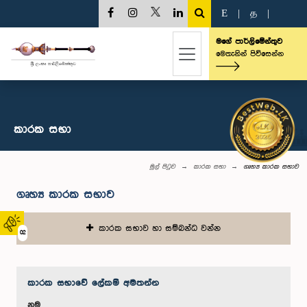
E
|
த
|
මගේ පාර්ලිමේන්තුව
මෙතැනින් පිවිසෙන්න
කාරක සභා
මුල් පිටුව
කාරක සභා
ගෘහ්‍ය කාරක සභාව
ගෘහ්‍ය කාරක සභාව
කාරක සභාව හා සම්බන්ධ වන්න
02
කාරක සභා‌වේ ලේකම් අමතන්න
නම