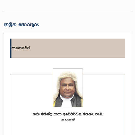
ආශ්‍රිත තොරතුරු
සාමාජිකයින්
ගරු මහින්ද යාපා අබේවර්ධන මහතා, පා.ම.
සභාපති