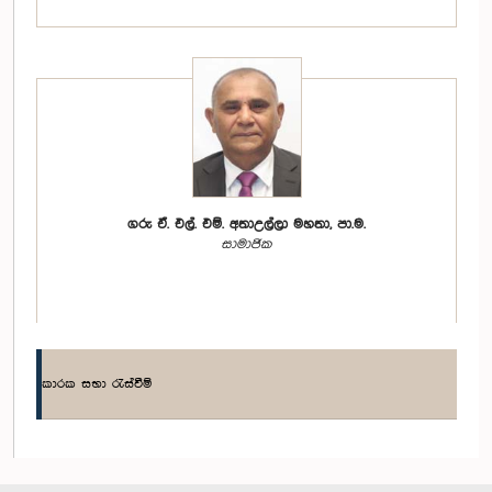
ගරු ඒ. එල්. එම්. අතාඋල්ලා මහතා, පා.ම.
සාමාජික
කාරක සභා රැස්වීම්