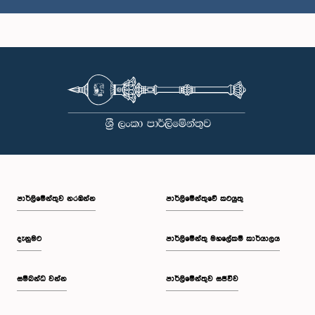
ගරු නිමල් ලාන්සා මහතා, පා.ම.
සාමාජික
පාර්ලි‌මේන්තුව නරඹන්න
පාර්ලිමේන්තුවේ කටයුතු
දැනුමට
පාර්ලිමේන්තු මහලේකම් කාර්යාලය
සම්බන්ධ වන්න
පාර්ලිමේන්තුව සජීවීව