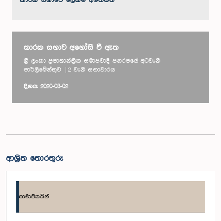
කාරක සභා‌වේ ලේකම් අමතන්න
කාරක සභාව අහෝසි වී ඇත
ශ්‍රී ලංකා ප්‍රජාතාන්ත්‍රික සමාජවාදී ජනරජයේ අටවැනි
පාර්ලිමේන්තුව | 2 වැනි සභාවාරය
දිනය: 2020-03-02
ආශ්‍රිත තොරතුරු
සාමාජිකයින්