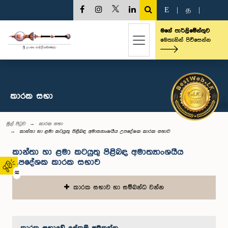
E
|
த
|
මගේ පාර්ලිමේන්තුව
මෙතැනින් පිවිසෙන්න
කාරක සභා
මුල් පිටුව
කාරක සභා
කාන්තා හා ළමා කටයුතු පිළිබඳ අමාත්‍යාංශයීය උපදේශක කාරක සභාව
කාන්තා හා ළමා කටයුතු පිළිබඳ අමාත්‍යාංශයීය
උපදේශක කාරක සභාව
02
කාරක සභාව හා සම්බන්ධ වන්න