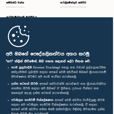
සම්බන්ධ වන්න
පාර්ලිමේන්තුව සජීවීව
පාර්ලි‌මේන්තුවේ මන්ත්‍රීවරු
මුල් පිටුව
පාර්ලිමේන්තු ජංගම යෙදුම
අපි ඔබගේ පෞද්ගලිකත්වය අගය කරමු
ගරු ශාන්ති ශ්‍රීස්කන්දරාසා මහත්මිය, පා.ම.
සාමාජික
"හරි" ක්ලික් කිරීමෙන්, ඔබ පහත සඳහන් දේට එකඟ වේ:
සැසි ලුහුබැඳීම (Session Tracking):
පහසු සහ වඩාත් පුද්ගලාරෝපිත
අත්දැකීමක් ලබාදීම සඳහා අපගේ වෙබ් අඩවියේ ඔබගේ ක්‍රියාකාරකම්
නිරීක්ෂණය කිරීමට අපි සැසි භාවිතා කරන්නෙමු.
අප හා සම්බන්ධ වී සිටින්න :
දත්ත සටහන් කිරීම:
අපගේ සේවාවන්හි ආරක්ෂාව සහ ක්‍රියාකාරීත්වය
සහතික කිරීම සඳහා අපි ඔබගේ IP ලිපිනය, උපාංග විස්තර සහ
අනෙකුත් අදාළ දත්ත සටහන් කරගන්නෙමු.
සම්මාන
පරිශීලක හැසිරීම් විශ්ලේෂණය:
අපගේ වෙබ් අඩවිය වැඩිදියුණු කිරීම
සඳහා අපි පරිශීලක හැසිරීම විශ්ලේෂණය කරන්නෙමු. ඒ සඳහා
අපගේ වෙබ් අඩවිය සමඟ ඔබේ අන්තර්ක්‍රියා පිළිබඳ නිර්නාමික දත්ත
පෞද්ගලිකත්ව ප්‍රතිපත්තිය
එකතු කිරීම සිදු කරන්නෙමු.