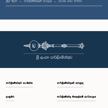
මුල් පිටුව
පාර්ලිමේන්තුවේ කටයුතු
කාරක සභා වාර්තා
ගරු පියල් නිශාන්ත ද සිල්වා මහතා, පා.ම.
සාමාජික
පාර්ලි‌මේන්තුව නරඹන්න
පාර්ලිමේන්තුවේ කටයුතු
ගරු (වෛද්‍ය) තුසිතා විජේමාන්න මහත්මිය, පා.ම.
දැනුමට
පාර්ලිමේන්තු මහලේකම් කාර්යාලය
සාමාජික