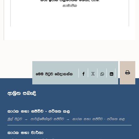
ගරු ඉරාන් වික්‍රමරත්න මහතා, පා.ම.
සාමාජික
Facebook
මෙම පිටුව බෙදාගන්න
X
WhatsApp
LinkedIn
ගරු බිමල් රත්නායක මහතා, පා.ම.
ආශ්‍රිත සබැඳි
සාමාජික
කාරක සභා සජීවීව - පටිගත කළ
මුල් පිටුව
පාර්ලිමේන්තුව සජීවීව
කාරක සභා සජීවීව - පටිගත කළ
කාරක සභා වාර්තා