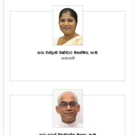
ගරු චන්ද්‍රානි බණ්ඩාර මහත්මිය, පා.ම.
සභාපති