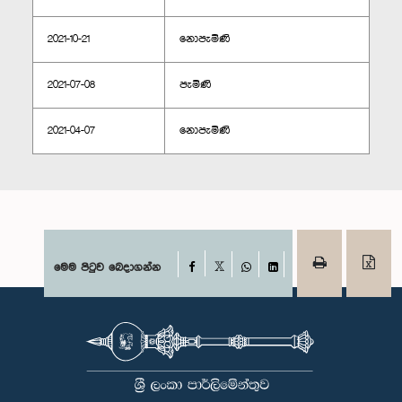
2021-10-21
නොපැමිණි
2021-07-08
පැමිණි
2021-04-07
නොපැමිණි
Facebook
මෙම පිටුව බෙදාගන්න
X
WhatsApp
LinkedIn