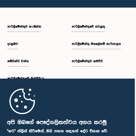
පාර්ලි‌මේන්තුව නරඹන්න
පාර්ලිමේන්තුවේ කටයුතු
දැනුමට
පාර්ලිමේන්තු මහලේකම් කාර්යාලය
සම්බන්ධ වන්න
පාර්ලිමේන්තුව සජීවීව
පාර්ලි‌මේන්තුවේ මන්ත්‍රීවරු
මුල් පිටුව
පාර්ලිමේන්තු ජංගම යෙදුම
අපි ඔබගේ පෞද්ගලිකත්වය අගය කරමු
"හරි" ක්ලික් කිරීමෙන්, ඔබ පහත සඳහන් දේට එකඟ වේ: