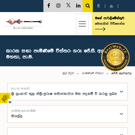
E
|
த
|
මගේ පාර්ලිමේන්තුව
මෙතැනින් පිවිසෙන්න
කාරක සභා පැමිණීමේ විස්තර: ගරු ජේ.සී. අලවතුවල
මහතා, පා.ම.
මුල් පිටුව
පැමිණීමේ විස්තර
ජේ.සී. අලවතුවල
කාරක සභාව
02
පැමිණි/නොපැමිණි