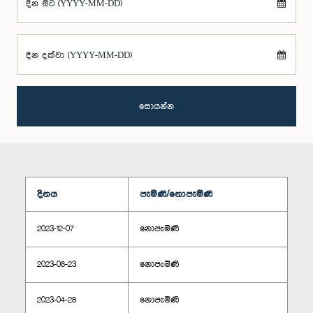
දින සිට (YYYY-MM-DD)
දින දක්වා (YYYY-MM-DD)
සොයන්න
දිනය
පැමිණි/නොපැමිණි
2023-12-07
නොපැමිණි
2023-08-23
නොපැමිණි
2023-04-28
නොපැමිණි