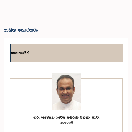
ආශ්‍රිත තොරතුරු
සාමාජිකයින්
ගරු (වෛද්‍ය) රමේෂ් පතිරණ මහතා, පා.ම.
සභාපති