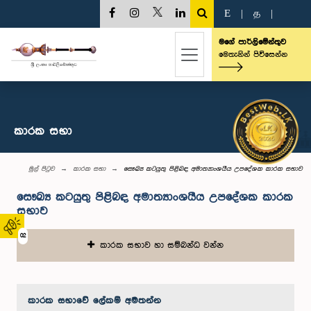
E
|
த
|
මගේ පාර්ලිමේන්තුව
මෙතැනින් පිවිසෙන්න
කාරක සභා
මුල් පිටුව
කාරක සභා
සෞඛ්‍ය කටයුතු පිළිබඳ අමාත්‍යාංශයීය උපදේශක කාරක සභාව
සෞඛ්‍ය කටයුතු පිළිබඳ අමාත්‍යාංශයීය උපදේශක කාරක
සභාව
02
කාරක සභාව හා සම්බන්ධ වන්න
කාරක සභා‌වේ ලේකම් අමතන්න