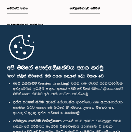
සම්බන්ධ වන්න
පාර්ලිමේන්තුව සජීවීව
පාර්ලි‌මේන්තුවේ මන්ත්‍රීවරු
මුල් පිටුව
පාර්ලිමේන්තු ජංගම යෙදුම
අපි ඔබගේ පෞද්ගලිකත්වය අගය කරමු
ගරු කෝකිලා ගුණවර්ධන මහත්මිය, පා.ම.
"හරි" ක්ලික් කිරීමෙන්, ඔබ පහත සඳහන් දේට එකඟ වේ:
සාමාජික
සැසි ලුහුබැඳීම (Session Tracking):
පහසු සහ වඩාත් පුද්ගලාරෝපිත
අත්දැකීමක් ලබාදීම සඳහා අපගේ වෙබ් අඩවියේ ඔබගේ ක්‍රියාකාරකම්
නිරීක්ෂණය කිරීමට අපි සැසි භාවිතා කරන්නෙමු.
අප හා සම්බන්ධ වී සිටින්න :
දත්ත සටහන් කිරීම:
අපගේ සේවාවන්හි ආරක්ෂාව සහ ක්‍රියාකාරීත්වය
සහතික කිරීම සඳහා අපි ඔබගේ IP ලිපිනය, උපාංග විස්තර සහ
අනෙකුත් අදාළ දත්ත සටහන් කරගන්නෙමු.
සම්මාන
පරිශීලක හැසිරීම් විශ්ලේෂණය:
අපගේ වෙබ් අඩවිය වැඩිදියුණු කිරීම
සඳහා අපි පරිශීලක හැසිරීම විශ්ලේෂණය කරන්නෙමු. ඒ සඳහා
අපගේ වෙබ් අඩවිය සමඟ ඔබේ අන්තර්ක්‍රියා පිළිබඳ නිර්නාමික දත්ත