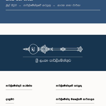
මුල් පිටුව
පාර්ලිමේන්තුවේ කටයුතු
කාරක සභා වාර්තා
ගරු (වෛද්‍ය) රාජිත සේනාරත්න මහතා, පා.ම.
සාමාජික
පාර්ලි‌මේන්තුව නරඹන්න
පාර්ලිමේන්තුවේ කටයුතු
දැනුමට
පාර්ලිමේන්තු මහලේකම් කාර්යාලය
ගරු ෆයිසාල් කාසිම් මහතා, පා.ම.
සාමාජික