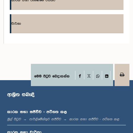
කාරක සභා පැමිණීමේ විස්තර
ගරු කනක හේරත් මහතා, පා.ම.
සාමාජික
වාර්තා
Facebook
මෙම පිටුව බෙදාගන්න
X
WhatsApp
LinkedIn
ආශ්‍රිත සබැඳි
ගරු (වෛද්‍ය) ගයාෂාන් නවනන්ද මහතා, පා.ම.
සාමාජික
කාරක සභා සජීවීව - පටිගත කළ
මුල් පිටුව
පාර්ලිමේන්තුව සජීවීව
කාරක සභා සජීවීව - පටිගත කළ
කාරක සභා වාර්තා