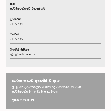
නම
පාර්ලිමේන්තුවේ මහලේකම්
දුරකථන
0112777228
ෆැක්ස්
0112777227
ඊ-මේල් ලිපිනය
sgp@parliament.lk
කාරක සභාව අහෝසි වී ඇත
ශ්‍රී ලංකා ප්‍රජාතාන්ත්‍රික සමාජවාදී ජනරජයේ නවවැනි
පාර්ලිමේන්තුව | 5 වැනි සභාවාරය
දිනය: 2024-09-24