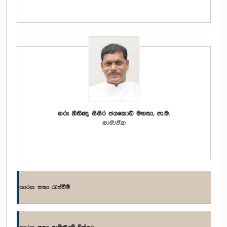
ගරු නීතිඥ සිසිර ජයකොඩි මහතා, පා.ම.
සාමාජික
කාරක සභා රැස්වීම්