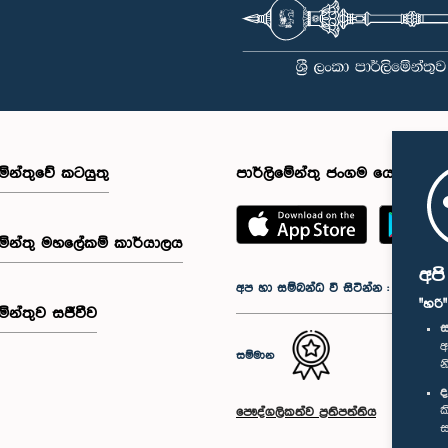
මේන්තුවේ කටයුතු
පාර්ලිමේන්තු ජංගම යෙදුම
මේන්තු මහලේකම් කාර්යාලය
අප
අප හා සම්බන්ධ වී සිටින්න :
"හරි
මේන්තුව සජීවීව
ස
අ
සම්මාන
න
ද
ක
පෞද්ගලිකත්ව ප්‍රතිපත්තිය
ස