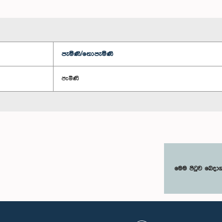
පැමිණි/නොපැමිණි
පැමිණි
මෙම පිටුව බෙදා