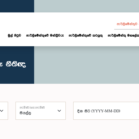
පාර්ලි‌මේන්තු
මුල් පිටුව
පාර්ලි‌මේන්තුවේ මන්ත්‍රීවරු
පාර්ලිමේන්තුවේ කටයුතු
පාර්ලිමේන්තු මහලේක
ු නීතිඥ
පැමිණි/නොපැමිණි
දින සිට (YYYY-MM-DD)