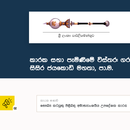
කාරක සභා පැමිණීමේ විස්තර: ගර
සිසිර ජයකොඩි මහතා, පා.ම.
කාරක සභාව
02