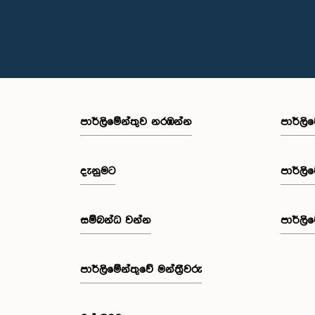
පාර්ලි‌මේන්තුව නරඹන්න
පාර්ලි
දැනුමට
පාර්ලි
සම්බන්ධ වන්න
පාර්ලි
පාර්ලි‌මේන්තුවේ මන්ත්‍රීවරු