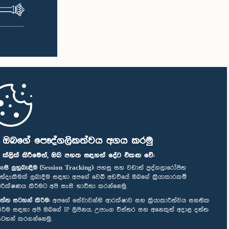
ි ඔබගේ පෞද්ගලිකත්වය අගය කරමු
" ක්ලික් කිරීමෙන්, ඔබ පහත සඳහන් දේට එකඟ වේ:
ැසි ලුහුබැඳීම (Session Tracking):
පහසු සහ වඩාත් පුද්ගලාරෝපිත
ත්දැකීමක් ලබාදීම සඳහා අපගේ වෙබ් අඩවියේ ඔබගේ ක්‍රියාකාරකම්
ිරීක්ෂණය කිරීමට අපි සැසි භාවිතා කරන්නෙමු.
ත්ත සටහන් කිරීම:
අපගේ සේවාවන්හි ආරක්ෂාව සහ ක්‍රියාකාරීත්වය සහතික
ිරීම සඳහා අපි ඔබගේ IP ලිපිනය, උපාංග විස්තර සහ අනෙකුත් අදාළ දත්ත
ටහන් කරගන්නෙමු.