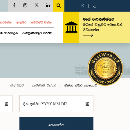
E
|
த
|
මගේ පාර්ලිමේන්තුව
ව නරඹන්න
දැනුමට
සම්බන්ධ වන්න
ඔබගේ ගිණුමට මෙතැනින්
පිවිසෙන්න
ම් කාර්යාලය
පාර්ලිමේන්තුව සජීවීව
මුල් පිටුව
පැමිණීමේ විස්තර
නීතිඥ සිසිර ජයකොඩි
දින දක්වා (YYYY-MM-DD)
සොයන්න