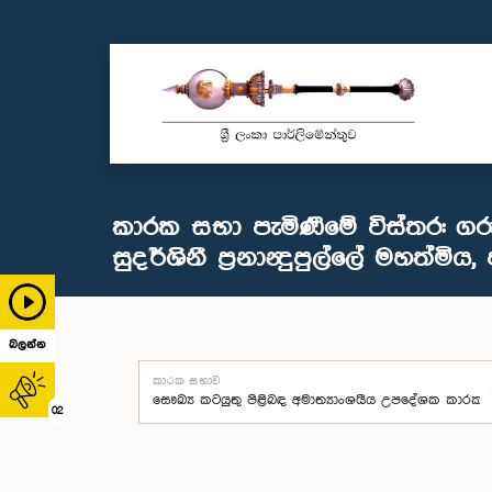
කාරක සභා පැමිණීමේ විස්තර: ගරු
සුදර්ශිනී ප්‍රනාන්‍දුපුල්ලේ මහත්මිය, 
බලන්න
කාරක සභාව
02