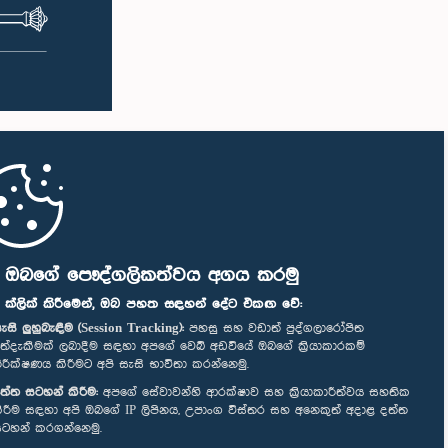
ි ඔබගේ පෞද්ගලිකත්වය අගය කරමු
" ක්ලික් කිරීමෙන්, ඔබ පහත සඳහන් දේට එකඟ වේ:
ැසි ලුහුබැඳීම (Session Tracking):
පහසු සහ වඩාත් පුද්ගලාරෝපිත
ත්දැකීමක් ලබාදීම සඳහා අපගේ වෙබ් අඩවියේ ඔබගේ ක්‍රියාකාරකම්
ිරීක්ෂණය කිරීමට අපි සැසි භාවිතා කරන්නෙමු.
ත්ත සටහන් කිරීම:
අපගේ සේවාවන්හි ආරක්ෂාව සහ ක්‍රියාකාරීත්වය සහතික
ිරීම සඳහා අපි ඔබගේ IP ලිපිනය, උපාංග විස්තර සහ අනෙකුත් අදාළ දත්ත
ටහන් කරගන්නෙමු.