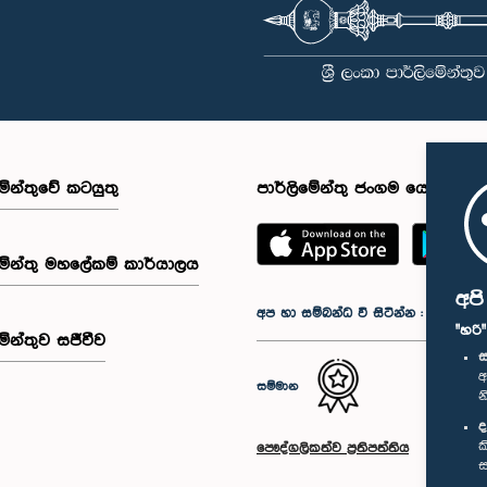
මේන්තුවේ කටයුතු
පාර්ලිමේන්තු ජංගම යෙදුම
මේන්තු මහලේකම් කාර්යාලය
අප
අප හා සම්බන්ධ වී සිටින්න :
"හරි
මේන්තුව සජීවීව
ස
අ
සම්මාන
න
ද
ක
පෞද්ගලිකත්ව ප්‍රතිපත්තිය
ස