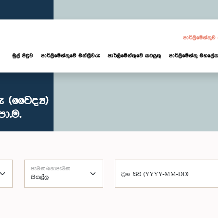
පාර්ලි‌මේන්තු
මුල් පිටුව
පාර්ලි‌මේන්තුවේ මන්ත්‍රීවරු
පාර්ලිමේන්තුවේ කටයුතු
පාර්ලිමේන්තු මහලේක
 (වෛද්‍ය)
පා.ම.
පැමිණි/නොපැමිණි
දින සිට (YYYY-MM-DD)