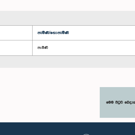
පැමිණි/නොපැමිණි
පැමිණි
මෙම පිටුව බෙදා