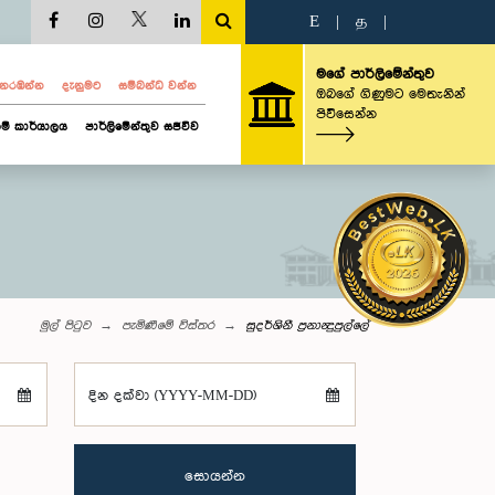
E
|
த
|
මගේ පාර්ලිමේන්තුව
ව නරඹන්න
දැනුමට
සම්බන්ධ වන්න
ඔබගේ ගිණුමට මෙතැනින්
පිවිසෙන්න
ම් කාර්යාලය
පාර්ලිමේන්තුව සජීවීව
මුල් පිටුව
පැමිණීමේ විස්තර
සුදර්ශිනී ප්‍රනාන්‍දුපුල්ලේ
දින දක්වා (YYYY-MM-DD)
සොයන්න