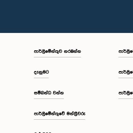
පාර්ලි‌මේන්තුව නරඹන්න
පාර්ලි
දැනුමට
පාර්ලි
සම්බන්ධ වන්න
පාර්ලි
පාර්ලි‌මේන්තුවේ මන්ත්‍රීවරු