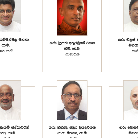
ගම්මන්පිල මහතා,
ගරු ඩලස් 
ගරු (පූජ්‍ය) අතුරලියේ රතන
පා.ම.
මහතා,
හිමි, පා.ම.
සභාපති
සාම
සාමාජික
ිංගම් සිද්ධාර්ථන්
ගරු නීතිඥ අනුර ප්‍රියදර්ශන
ගරු මොහමඩ
තා, පා.ම.
යාපා මහතා, පා.ම.
මහතා,