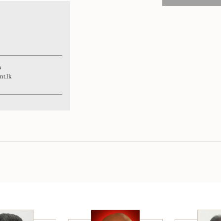
ය
nt.lk