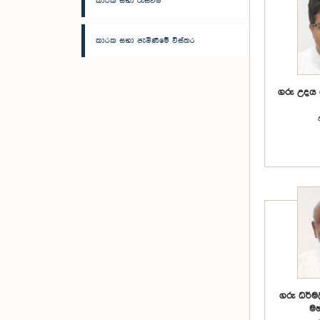
කාරක සභා රැස්වීම්
කාරක සභා පැමිණීමේ විස්තර
ගරු උදය 
ගරු ධර්මල
මහ