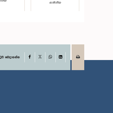
ාජික
සාමාජික
X
Facebook
WhatsApp
LinkedIn
ටුව බෙදාගන්න
ර්තනාදන්
ගරු රෝහිණි කුමාරි
ාදන් මහතා,
විජේරත්න මහත්මිය, පා.ම.
.ම.
සාමාජික
ාජික