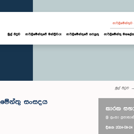
පාර්ලි‌මේන්තු
මුල් පිටුව
පාර්ලි‌මේන්තුවේ මන්ත්‍රීවරු
පාර්ලිමේන්තුවේ කටයුතු
පාර්ලිමේන්තු මහලේක
මුල් පිටුව
ිමේන්තු සංසදය
කාරක සභා
ශ්‍රී ලංකා ප්‍රජ
දිනය: 2024-09-24