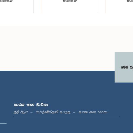
සාමාජික
සාමාජික
සාම
මෙම පි
ගරු ජීවන් තොන්ඩමන් මහතා,
ාධිපති නීතිඥ
ගරු අමි
පා.ම.
සිංහ මහතා, පා.ම.
අඩෛක්කලන
සාමාජික
සාමාජික
පා
සාම
කාරක සභා වාර්තා
මුල් පිටුව
පාර්ලිමේන්තුවේ කටයුතු
කාරක සභා වාර්තා