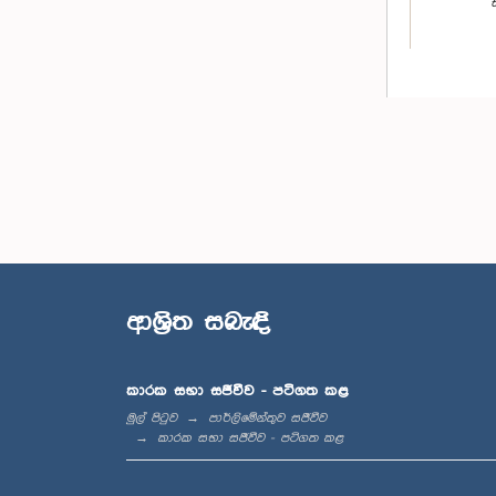
ගරු ජන
ජයන්ත වීර
ආශ්‍රිත සබැඳි
කාරක සභා සජීවීව - පටිගත කළ
මුල් පිටුව
පාර්ලිමේන්තුව සජීවීව
කාරක සභා සජීවීව - පටිගත කළ