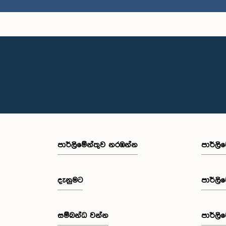
ගරු (වෛ
ප්‍රනාන්‍දුප
පාර්ලි‌මේන්තුව නරඹන්න
පාර්ලි
දැනුමට
පාර්ලි
ගරු ආ
අමරස
සම්බන්ධ වන්න
පාර්ලි