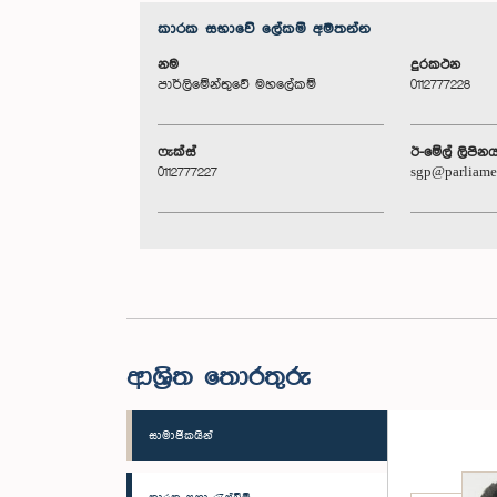
කාරක සභා‌වේ ලේකම් අමතන්න
නම
දුරකථන
පාර්ලිමේන්තුවේ මහලේකම්
0112777228
ෆැක්ස්
ඊ-මේල් ලිපින
0112777227
sgp@parliame
ආශ්‍රිත තොරතුරු
සාමාජිකයින්