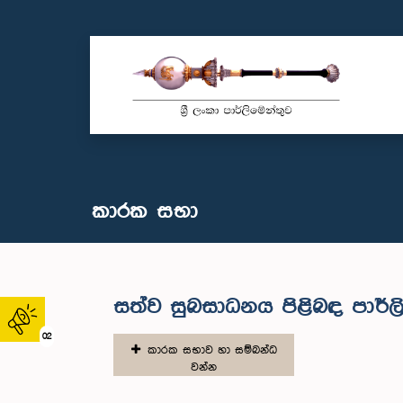
කාරක සභා
සත්ව සුබසාධනය පිළිබඳ පාර්ල
02
කාරක සභාව හා සම්බන්ධ
වන්න