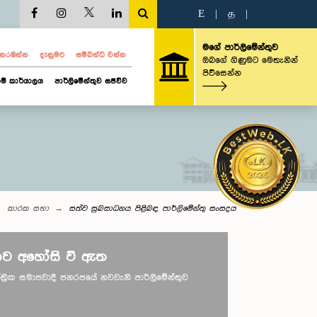
E
|
த
|
මගේ පාර්ලිමේන්තුව
ව නරඹන්න
දැනුමට
සම්බන්ධ වන්න
ඔබගේ ගිණුමට මෙතැනින්
පිවිසෙන්න
ම් කාර්යාලය
පාර්ලිමේන්තුව සජීවීව
කාරක සභා
සත්ව සුබසාධනය පිළිබඳ පාර්ලිමේන්තු සංසදය
ව අහෝසි වී ඇත
ාතාන්ත්‍රික සමාජවාදී ජනරජයේ නවවැනි පාර්ලිමේන්තුව