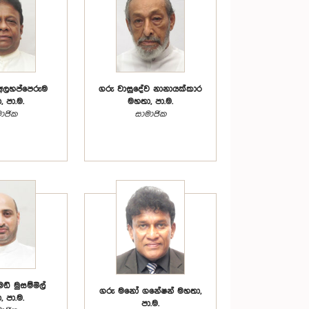
අලහප්පෙරුම
ගරු වාසුදේව නානායක්කාර
 පා.ම.
මහතා, පා.ම.
ාජික
සාමාජික
් මුසම්මිල්
ගරු මනෝ ගනේෂන් මහතා,
 පා.ම.
පා.ම.