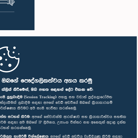
ි ඔබගේ පෞද්ගලිකත්වය අගය කරමු
" ක්ලික් කිරීමෙන්, ඔබ පහත සඳහන් දේට එකඟ වේ:
ැසි ලුහුබැඳීම (Session Tracking):
පහසු සහ වඩාත් පුද්ගලාරෝපිත
ත්දැකීමක් ලබාදීම සඳහා අපගේ වෙබ් අඩවියේ ඔබගේ ක්‍රියාකාරකම්
ිරීක්ෂණය කිරීමට අපි සැසි භාවිතා කරන්නෙමු.
ත්ත සටහන් කිරීම:
අපගේ සේවාවන්හි ආරක්ෂාව සහ ක්‍රියාකාරීත්වය සහතික
ිරීම සඳහා අපි ඔබගේ IP ලිපිනය, උපාංග විස්තර සහ අනෙකුත් අදාළ දත්ත
ටහන් කරගන්නෙමු.
රිශීලක හැසිරීම් විශ්ලේෂණය:
අපගේ වෙබ් අඩවිය වැඩිදියුණු කිරීම සඳහා