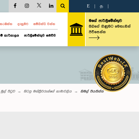
E
|
த
|
මගේ පාර්ලිමේන්තුව
ව නරඹන්න
දැනුමට
සම්බන්ධ වන්න
ඔබගේ ගිණුමට මෙතැනින්
පිවිසෙන්න
ම් කාර්යාලය
පාර්ලිමේන්තුව සජීවීව
මුල් පිටුව
හිටපු මන්ත්‍රීවරුන්ගේ නාමාවලිය
නිමල් පියතිස්ස