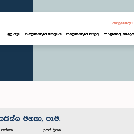
පාර්ලි‌මේන්තු
මුල් පිටුව
පාර්ලි‌මේන්තුවේ මන්ත්‍රීවරු
පාර්ලිමේන්තුවේ කටයුතු
පාර්ලිමේන්තු මහලේක
යතිස්ස මහතා, පා.ම.
ූ පක්ෂය
උපන් දිනය