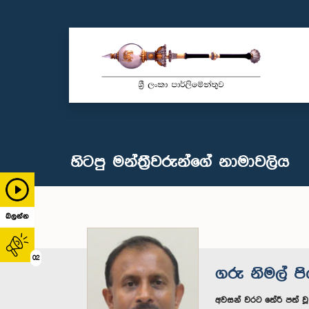
හිටපු මන්ත්‍රීවරුන්ගේ නාමාවලිය
බලන්න
02
ගරු නිමල් පි
අවසන් වරට තේරී පත් ව