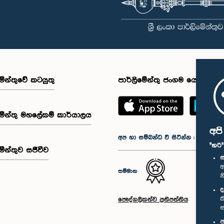
මේන්තුවේ කටයුතු
පාර්ලිමේන්තු ජංගම යෙදුම
මේන්තු මහලේකම් කාර්යාලය
අප
අප හා සම්බන්ධ වී සිටින්න :
"හරි
මේන්තුව සජීවීව
ස
අ
සම්මාන
න
ද
ක
පෞද්ගලිකත්ව ප්‍රතිපත්තිය
ස
ප