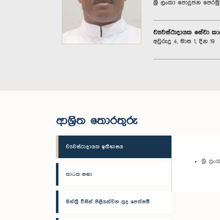
ශ්‍රී ලංකා පොදුජන පෙරම
ව්‍යවස්ථාදායක සේවා ක
අවුරුදු 4, මාස 1, දින 19
ආශ්‍රිත තොරතුරු
ව්‍යවස්ථාදායක ඉතිහාසය
ශ්‍රී 
කාරක සභා
මන්ත්‍රී විසින් පිළිගන්වන ලද පෙත්සම්