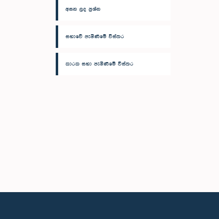
අසන ලද ප්‍රශ්න
සභාවේ පැමිණීමේ විස්තර
කාරක සභා පැමිණීමේ විස්තර