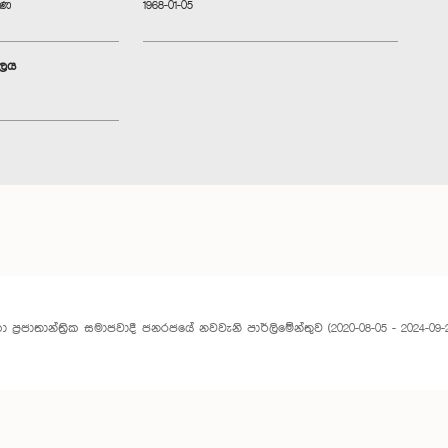
ුණ
1968-01-05
ාලය
ලංකා ප්‍රජාතාන්ත්‍රික සමාජවාදී ජනරජයේ නවවැනි පාර්ලිමේන්තුව (2020-08-05 - 2024-09-