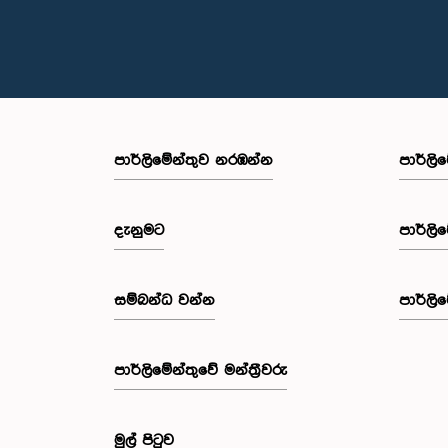
පාර්ලි‌මේන්තුව නරඹන්න
පාර්ලි
දැනුමට
පාර්ලි
සම්බන්ධ වන්න
පාර්ලි
පාර්ලි‌මේන්තුවේ මන්ත්‍රීවරු
මුල් පිටුව