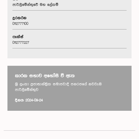
පාර්ලිමේන්තුවේ මහ ලේකම්
දුරකථන
0112777100
ෆැක්ස්
0112777227
කාරක සභාව අහෝසි වී ඇත
ශ්‍රී ලංකා ප්‍රජාතාන්ත්‍රික සමාජවාදී ජනරජයේ නවවැනි
පාර්ලිමේන්තුව
දිනය: 2024-09-24