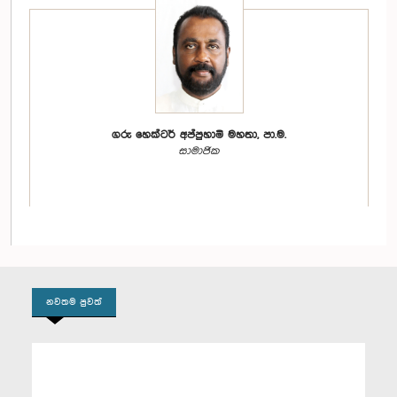
ගරු හෙක්ටර් අප්පුහාමි මහතා, පා.ම.
සාමාජික
නවතම පුවත්
ගරු අසංක නවරත්න මහතා, පා.ම.
සාමාජික