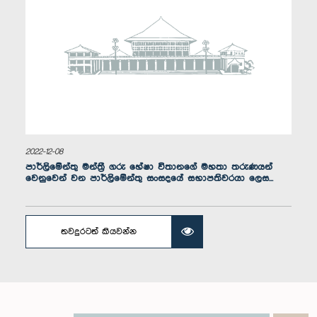
2022-12-08
පාර්ලිමේන්තු මන්ත්‍රී ගරු හේෂා විතානගේ මහතා තරුණයන්
ගරු එස්. එම්. මරික්කාර් මහතා, පා.ම.
වෙනුවෙන් වන පාර්ලිමේන්තු සංසදයේ සභාපතිවරයා ලෙස...
සාමාජික
තවදුරටත් කියවන්න