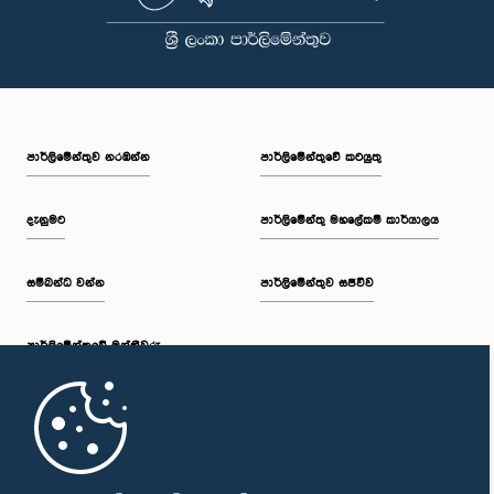
පාර්ලි‌මේන්තුව නරඹන්න
පාර්ලිමේන්තුවේ කටයුතු
ගරු කේ. සුජිත් සංජය පෙරේරා මහතා, පා.ම.
සාමාජික
දැනුමට
පාර්ලිමේන්තු මහලේකම් කාර්යාලය
සම්බන්ධ වන්න
පාර්ලිමේන්තුව සජීවීව
පාර්ලි‌මේන්තුවේ මන්ත්‍රීවරු
මුල් පිටුව
ගරු යූ. කේ. සුමිත් උඩුකුඹුර මහතා, පා.ම.