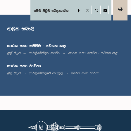
Facebook
මෙම පිටුව බෙදාගන්න
X
WhatsApp
LinkedIn
ගරු ඩබ්ලිව්. එච්. එම්. ධර්මසේන මහතා, පා.ම.
සාමාජික
ආශ්‍රිත සබැඳි
කාරක සභා සජීවීව - පටිගත කළ
මුල් පිටුව
පාර්ලිමේන්තුව සජීවීව
කාරක සභා සජීවීව - පටිගත කළ
කාරක සභා වාර්තා
මුල් පිටුව
පාර්ලිමේන්තුවේ කටයුතු
කාරක සභා වාර්තා
ගරු ජගත් කුමාර සුමිත්‍රාආරච්චි මහතා, පා.ම.
සාමාජික