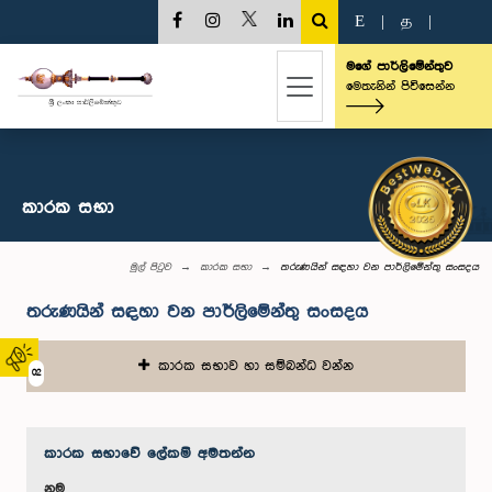
E
|
த
|
මගේ පාර්ලිමේන්තුව
මෙතැනින් පිවිසෙන්න
කාරක සභා
මුල් පිටුව
කාරක සභා
තරුණයින් සඳහා වන පාර්ලිමේන්තු සංසදය
තරුණයින් සඳහා වන පාර්ලිමේන්තු සංසදය
කාරක සභාව හා සම්බන්ධ වන්න
02
කාරක සභා‌වේ ලේකම් අමතන්න
නම