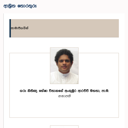
ආශ්‍රිත තොරතුරු
සාමාජිකයින්
ගරු නීතිඥ හේෂා විතානගේ අංකුඹුර ආරච්චි මහතා, පා.ම.
සභාපති