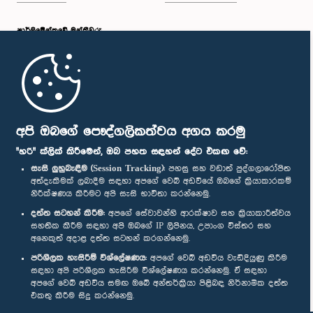
පාර්ලි‌මේන්තුවේ මන්ත්‍රීවරු
මුල් පිටුව
පාර්ලිමේන්තු ජංගම යෙදුම
අපි ඔබගේ පෞද්ගලිකත්වය අගය කරමු
"හරි" ක්ලික් කිරීමෙන්, ඔබ පහත සඳහන් දේට එකඟ වේ:
සැසි ලුහුබැඳීම (Session Tracking):
පහසු සහ වඩාත් පුද්ගලාරෝපිත
අත්දැකීමක් ලබාදීම සඳහා අපගේ වෙබ් අඩවියේ ඔබගේ ක්‍රියාකාරකම්
නිරීක්ෂණය කිරීමට අපි සැසි භාවිතා කරන්නෙමු.
අප හා සම්බන්ධ වී සිටින්න :
දත්ත සටහන් කිරීම:
අපගේ සේවාවන්හි ආරක්ෂාව සහ ක්‍රියාකාරීත්වය
සහතික කිරීම සඳහා අපි ඔබගේ IP ලිපිනය, උපාංග විස්තර සහ
අනෙකුත් අදාළ දත්ත සටහන් කරගන්නෙමු.
සම්මාන
පරිශීලක හැසිරීම් විශ්ලේෂණය:
අපගේ වෙබ් අඩවිය වැඩිදියුණු කිරීම
සඳහා අපි පරිශීලක හැසිරීම විශ්ලේෂණය කරන්නෙමු. ඒ සඳහා
අපගේ වෙබ් අඩවිය සමඟ ඔබේ අන්තර්ක්‍රියා පිළිබඳ නිර්නාමික දත්ත
පෞද්ගලිකත්ව ප්‍රතිපත්තිය
එකතු කිරීම සිදු කරන්නෙමු.