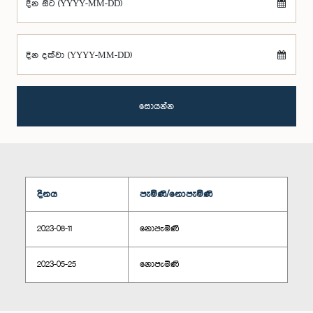
දින සිට (YYYY-MM-DD)
දින දක්වා (YYYY-MM-DD)
සොයන්න
දිනය
පැමිණි/නොපැමිණි
2023-08-11
නොපැමිණි
2023-05-25
නොපැමිණි