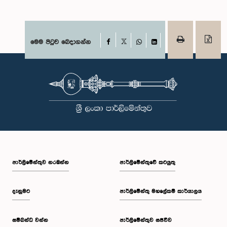
Facebook
මෙම පිටුව බෙදාගන්න
X
WhatsApp
LinkedIn
පාර්ලි‌මේන්තුව නරඹන්න
පාර්ලිමේන්තුවේ කටයුතු
දැනුමට
පාර්ලිමේන්තු මහලේකම් කාර්යාලය
සම්බන්ධ වන්න
පාර්ලිමේන්තුව සජීවීව