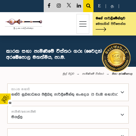
E
|
த
|
මගේ පාර්ලිමේන්තුව
මෙතැනින් පිවිසෙන්න
කාරක සභා පැමිණීමේ විස්තර: ගරු (වෛද්‍ය) සීතා
අරඹේපොල මහත්මිය, පා.ම.
මුල් පිටුව
පැමිණීමේ විස්තර
සීතා අරඹේපොල
කාරක සභාව
02
පැමිණි/නොපැමිණි