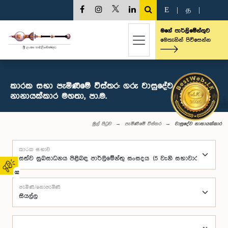
E
|
த
|
මගේ පාර්ලිමේන්තුව
මෙතැනින් පිවිසෙන්න
කාරක සභා පැමිණීමේ විස්තර: ගරු වාසුදේව
නානායක්කාර මහතා, පා.ම.
මුල් පිටුව
පැමිණීමේ විස්තර
වාසුදේව නානායක්කාර
කාරක සභාව
02
පැමිණි/නොපැමිණි