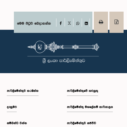
Facebook
මෙම පිටුව බෙදාගන්න
X
WhatsApp
LinkedIn
පාර්ලි‌මේන්තුව නරඹන්න
පාර්ලිමේන්තුවේ කටයුතු
දැනුමට
පාර්ලිමේන්තු මහලේකම් කාර්යාලය
සම්බන්ධ වන්න
පාර්ලිමේන්තුව සජීවීව