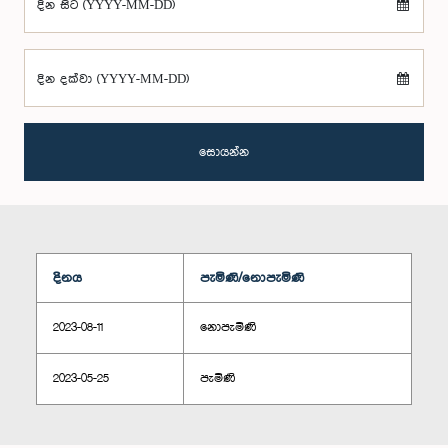
දින සිට (YYYY-MM-DD)
දින දක්වා (YYYY-MM-DD)
සොයන්න
දිනය
පැමිණි/නොපැමිණි
2023-08-11
නොපැමිණි
2023-05-25
පැමිණි