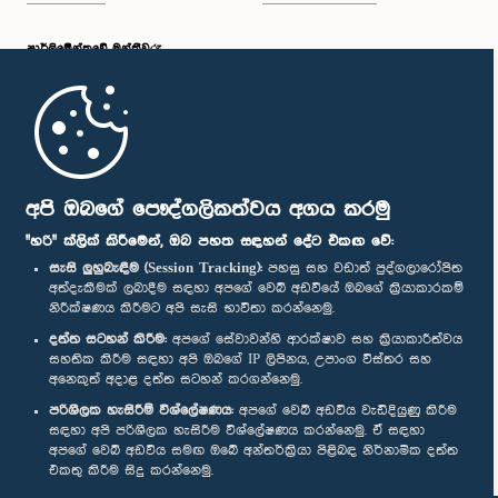
පාර්ලි‌මේන්තුවේ මන්ත්‍රීවරු
මුල් පිටුව
පාර්ලිමේන්තු ජංගම යෙදුම
අපි ඔබගේ පෞද්ගලිකත්වය අගය කරමු
"හරි" ක්ලික් කිරීමෙන්, ඔබ පහත සඳහන් දේට එකඟ වේ:
සැසි ලුහුබැඳීම (Session Tracking):
පහසු සහ වඩාත් පුද්ගලාරෝපිත
අත්දැකීමක් ලබාදීම සඳහා අපගේ වෙබ් අඩවියේ ඔබගේ ක්‍රියාකාරකම්
නිරීක්ෂණය කිරීමට අපි සැසි භාවිතා කරන්නෙමු.
අප හා සම්බන්ධ වී සිටින්න :
දත්ත සටහන් කිරීම:
අපගේ සේවාවන්හි ආරක්ෂාව සහ ක්‍රියාකාරීත්වය
සහතික කිරීම සඳහා අපි ඔබගේ IP ලිපිනය, උපාංග විස්තර සහ
අනෙකුත් අදාළ දත්ත සටහන් කරගන්නෙමු.
සම්මාන
පරිශීලක හැසිරීම් විශ්ලේෂණය:
අපගේ වෙබ් අඩවිය වැඩිදියුණු කිරීම
සඳහා අපි පරිශීලක හැසිරීම විශ්ලේෂණය කරන්නෙමු. ඒ සඳහා
අපගේ වෙබ් අඩවිය සමඟ ඔබේ අන්තර්ක්‍රියා පිළිබඳ නිර්නාමික දත්ත
පෞද්ගලිකත්ව ප්‍රතිපත්තිය
එකතු කිරීම සිදු කරන්නෙමු.