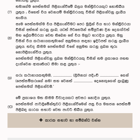
නොකළ යුතුය.
තමාගේම පෙත්සමක් පිළිගැන්වීමේ බලය මන්ත්‍රීවරයකුට නොතිබිය
(7)
යුතුය ; එහෙත් එය වෙනයම් මන්ත්‍රීවරයකු විසින් පිළි‍ගන්වනු ලැබිය
හැකිය.
සෑම පෙත්සමක්ම එය පිළිගැන්වීමට පෙර මුලින් එය භාර මන්ත්‍රීවරයා
විසින් අත්සන් කරනු ලැබ, යටත් පිරිසෙයින් සම්පූර්ණ දින දෙකක්වත්
මහ ලේකම්වරයා වෙත තිබෙන සේ එය ඔහුට භාරදිය යුතුය. ඔහු
(8)
විසින් එය කථානායකතුමාගේ අනුමතය සඳහා ඉදිරිපත් කරනු ලැබිය
යුතුය. තවද කිසිම පෙත්සමක් එසේ අනුමත කරනු ලබන තුරු
නොපිළිගැන්විය යුතුය.
පෙත්සමක් පිළිගන්වනු ලබන මන්ත්‍රීවරයකු විසින් තම ප්‍රකාශය පහත
දැක්වෙන ආකෘතියට සීමා කළ යුතුය :-
ගරු කථානායකතුමනි, .............................. (ලිපිනය) පදිංචි .............................. ගෙන්
(9)
(පෙත්සම්කරුගේ නම) සහ වෙනත් .............................. දෙනෙකුගෙන් ලැබුණු
පෙත්සමක් පිළිගන්වමි.’
මේ ප්‍රකාශය මත කිසිම විවාදයකට අවසර නොදිය යුතුය.
පෙත්සමක් පාර්ලිමේන්තුවට පිළිගැන්වීමෙන් පසු එය මහජන පෙත්සම්
(10)
පිළිබඳ කාරක සභාව වෙත පැවරී තිබිය යුතුය.
කාරක සභාව හා සම්බන්ධ වන්න