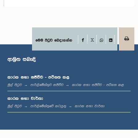
ගරු නීතිඥ දයාසිරි ජයසේකර මහතා, පා.ම.
සාමාජික
Facebook
මෙම පිටුව බෙදාගන්න
X
WhatsApp
LinkedIn
ආශ්‍රිත සබැඳි
කාරක සභා සජීවීව - පටිගත කළ
මුල් පිටුව
පාර්ලිමේන්තුව සජීවීව
කාරක සභා සජීවීව - පටිගත කළ
කාරක සභා වාර්තා
ගරු ගයන්ත කරුණාතිලක මහතා, පා.ම.
මුල් පිටුව
පාර්ලිමේන්තුවේ කටයුතු
කාරක සභා වාර්තා
සාමාජික