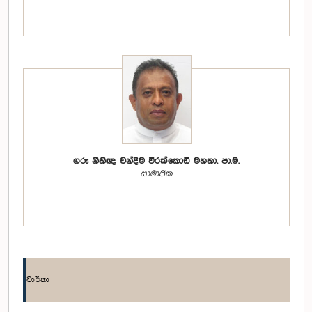
ගරු නීතිඥ චන්දිම වීරක්කොඩි මහතා, පා.ම.
සාමාජික
වාර්තා