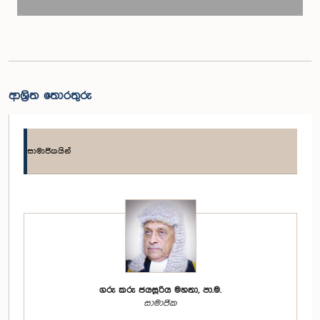
ආශ්‍රිත තොරතුරු
සාමාජිකයින්
ගරු කරු ජයසූරිය මහතා, පා.ම.
සාමාජික