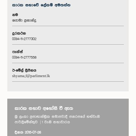
කාරක සභා‌වේ ලේකම් අමතන්න
නම
ශ්‍යාමා ප්‍රනාන්දු
දුරකථන
0094-11-2777302
ෆැක්ස්
0094-11-2777558
ඊ-මේල් ලිපිනය
shyama_f@parliment.lk
කාරක සභාව අහෝසි වී ඇත
ශ්‍රී ලංකා ප්‍රජාතාන්ත්‍රික සමාජවාදී ජනරජයේ හත්වැනි
පාර්ලිමේන්තුව | 1 වැනි සභාවාරය
දිනය: 2015-07-26