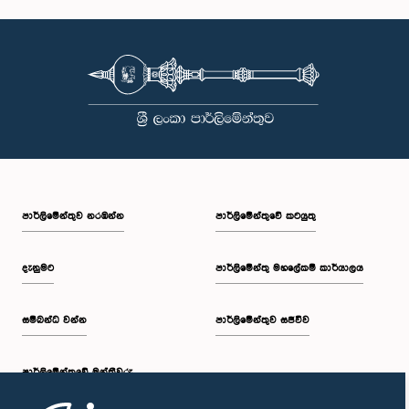
ගරු ෆයිසාල් කාසිම් මහතා, පා.ම.
සාමාජික
පාර්ලි‌මේන්තුව නරඹන්න
පාර්ලිමේන්තුවේ කටයුතු
දැනුමට
පාර්ලිමේන්තු මහලේකම් කාර්යාලය
සම්බන්ධ වන්න
පාර්ලිමේන්තුව සජීවීව
පාර්ලි‌මේන්තුවේ මන්ත්‍රීවරු
ගරු ගරු අජිත් කුමාර මහතා, පා.ම., මහතා, පා.ම.
සාමාජික