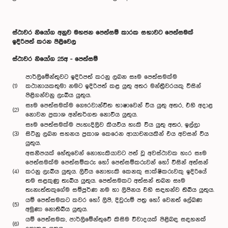
ස්ථාවර නියෝග අනුව මහජන පෙත්සම් කාරක සභාවට පෙත්සමක්
ඉදිරිපත් කරන පිළිවෙල
ස්ථාවර නියෝග 25අ - පෙත්සම්
පාර්ලිමේන්තුවට ඉදිරිපත් කරනු ලබන සෑම ‍පෙත්සමක්ම
(1)
කථානායකතුමා නමට ඉදිරිපත් කළ යුතු අතර මන්ත්‍රීවරයකු විසින්
පිළිගන්වනු ලැබිය යුතුය.
සෑම පෙත්සමක්ම ගෞරවාන්විත භාෂාවෙන් විය යුතු අතර, එහි අදාළ
(2)
නොවන ප්‍රකාශ අන්තර්ගත නොවිය යුතුය.
සෑම පෙත්සමක්ම පැහැදිලිව කියවිය හැකි විය යුතු අතර, ඉල්ලා
(3)
සිටිනු ලබන සහනය ප්‍රකාශ කෙරෙන ආයාචනයකින් එය අවසන් විය
යුතුය.
අසනීපයක් හේතුවෙන් නොහැකියාවට පත් වූ අවස්ථාවක හැර සෑම
පෙත්සමක්ම පෙත්සම්කරු හෝ පෙත්සම්කරුවන් හෝ විසින් අත්සන්
(4)
කරනු ලැබිය යුතුය. ලිවිය නොහැකි කෙනකු සාක්ෂිකරුවකු ඉදිරියේ
තම සළකුණු තැබිය යුතුය. පෙත්සමකට අත්සන් තබන සෑම
තැනැත්තකුගේම සම්පූර්ණ නම හා ලිපිනය එහි සඳහන්ව තිබිය යුතුය.
යම් පෙත්සමකට කවර හෝ ලිපි, දිවුරුම් පත්‍ර හෝ වෙනත් ලේඛණ
(5)
අමුණා නොතිබිය යුතුය.
යම් පෙත්සමක, පාර්ලිමේන්තුවේ කිසිම විවාදයක් පිළිබඳ සඳහනක්
(6)