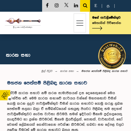
E
|
த
|
මගේ පාර්ලිමේන්තුව
මෙතැනින් පිවිසෙන්න
කාරක සභා
මුල් පිටුව
කාරක සභා
මහජන පෙත්සම් පිළිබඳ කාරක සභාව
මහජන පෙත්සම් පිළිබඳ කාරක සභාව
තේරීම් කාරක සභාව නම් කරන සාමාජිකයන් දස දෙනෙකුගෙන් මෙය
සමන්විත වේ. මෙම කාරක සභාවේ කාර්යය වන්නේ මහජනතාව විසින්
02
යොමු කරන ලදුව පාර්ලිමේන්තුව විසින් කාරක සභාවට යොමු කරනු ලබන
පෙත්සම් සලකා බලා ඒ සම්බන්ධයෙන් ගතයුතු පියවර පිළිබඳ තම අදහස්
පාර්ලිමේන්තුවට නැවත වාර්තා කිරීමයි. තමන් ඉදිරියට ඕනෑම පුද්ගලයෙකු
කැඳවීමට හා ප්‍රශ්න කිරීමටත්, ඕනෑම ලියවිල්ලක්, පොතක්, වාර්තාවක්, හෝ
වෙනත් ලේඛනයක් ගෙන්වාගෙන පරීක්ෂා කිරීමටත්, ගබඩා සහ දේපළ වලට
ප්‍රවේශ වීමටත් මේ කාරක සභාවට බලය ඇත.