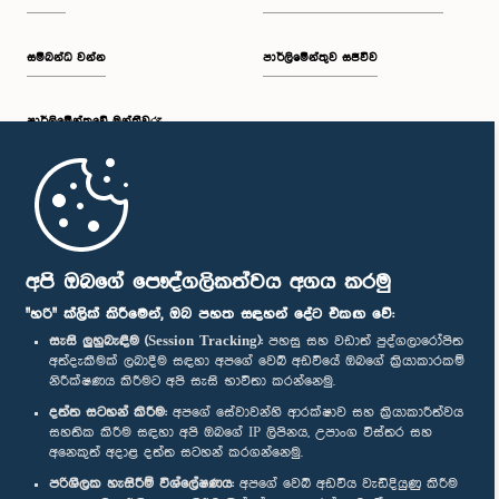
සම්බන්ධ වන්න
පාර්ලිමේන්තුව සජීවීව
පාර්ලි‌මේන්තුවේ මන්ත්‍රීවරු
මුල් පිටුව
පාර්ලිමේන්තු ජංගම යෙදුම
අපි ඔබගේ පෞද්ගලිකත්වය අගය කරමු
"හරි" ක්ලික් කිරීමෙන්, ඔබ පහත සඳහන් දේට එකඟ වේ:
සැසි ලුහුබැඳීම (Session Tracking):
පහසු සහ වඩාත් පුද්ගලාරෝපිත
අත්දැකීමක් ලබාදීම සඳහා අපගේ වෙබ් අඩවියේ ඔබගේ ක්‍රියාකාරකම්
නිරීක්ෂණය කිරීමට අපි සැසි භාවිතා කරන්නෙමු.
අප හා සම්බන්ධ වී සිටින්න :
දත්ත සටහන් කිරීම:
අපගේ සේවාවන්හි ආරක්ෂාව සහ ක්‍රියාකාරීත්වය
සහතික කිරීම සඳහා අපි ඔබගේ IP ලිපිනය, උපාංග විස්තර සහ
අනෙකුත් අදාළ දත්ත සටහන් කරගන්නෙමු.
සම්මාන
පරිශීලක හැසිරීම් විශ්ලේෂණය:
අපගේ වෙබ් අඩවිය වැඩිදියුණු කිරීම