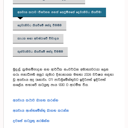
අයවැය කථාව (විසර්ජන පනත් කෙටුම්පතේ දෙවැනිවර කියවීම)
දෙවැනිවර කියවීමේ ඡන්ද විමසීම
කාරක සභා අවස්ථාවේ විවාදය
තුන්වැනිවර කියවීමේ ඡන්ද විමසීම
මුදල්, ක්‍රමසම්පාදන සහ ආර්ථික සංවර්ධන අමාත්‍යවරයා ලෙස
ගරු ජනාධිපති අනුර කුමාර දිසානායක මහතා 2026 වර්ෂය සඳහා
වූ අයවැය අද (නොවැ. 07) පාර්ලිමේන්තුවට ඉදිරිපත් ඉදිරිපත්
කළේය. සභාවේ කටයුතු පැය 1330 ට ආරම්භ විය.
අයවැය කථාව බාගත කරන්න
අයවැය ඇස්තමේන්තු බාගත කරන්න
දවසේ කටයුතු නරඹන්න