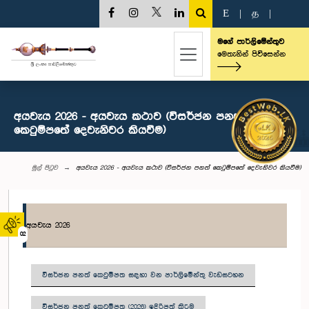
E
|
த
|
මගේ පාර්ලිමේන්තුව
මෙතැනින් පිවිසෙන්න
අයවැය 2026 - අයවැය කථාව (විසර්ජන පනත්
කෙටුම්පතේ දෙවැනිවර කියවීම)
මුල් පිටුව
අයවැය 2026 - අයවැය කථාව (විසර්ජන පනත් කෙටුම්පතේ දෙවැනිවර කියවීම)
අයවැය 2026
02
විසර්ජන පනත් කෙටුම්පත සඳහා වන පාර්ලිමේන්තු වැඩසටහන
විසර්ජන පනත් කෙටුම්පත (2026) ඉදිරිපත් කිරීම