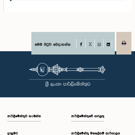
Facebook
මෙම පිටුව බෙදාගන්න
X
WhatsApp
LinkedIn
පාර්ලි‌මේන්තුව නරඹන්න
පාර්ලිමේන්තුවේ කටයුතු
දැනුමට
පාර්ලිමේන්තු මහලේකම් කාර්යාලය