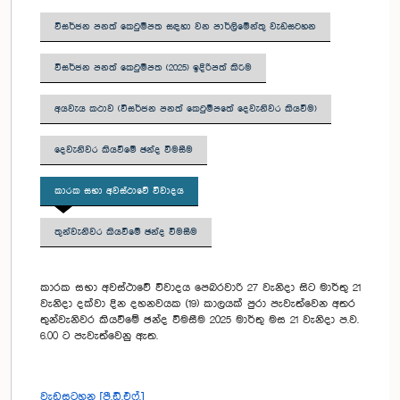
විසර්ජන පනත් කෙටුම්පත සඳහා වන පාර්ලිමේන්තු වැඩසටහන
විසර්ජන පනත් කෙටුම්පත (2025) ඉදිරිපත් කිරීම
අයවැය කථාව (විසර්ජන පනත් කෙටුම්පතේ දෙවැනිවර කියවීම)
දෙවැනිවර කියවීමේ ඡන්ද විමසීම
කාරක සභා අවස්ථාවේ විවාදය
තුන්වැනිවර කියවීමේ ඡන්ද විමසීම
කාරක සභා අවස්ථාවේ විවාදය පෙබරවාරි 27 වැනිදා සිට මාර්තු 21
වැනිදා දක්වා දින දහනවයක (19) කාලයක් පුරා පැවැත්වෙන අතර
තුන්වැනිවර කියවීමේ ඡන්ද විමසීම 2025 මාර්තු මස 21 වැනිදා ප.ව.
6.00 ට පැවැත්වෙනු ඇත.
වැඩසටහන [පී.ඩී.එෆ්.]