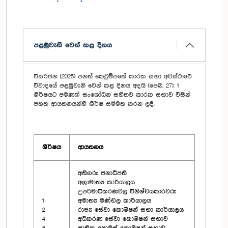
පළමුවැනි වෙන් කළ දිනය
විසර්ජන (2025) පනත් කෙටුම්පතේ කාරක සභා අවස්ථාවේ
විවාදයේ පළමුවැනි වෙන් කළ දිනය අදයි (පෙබ. 27). 1
ශීර්ෂයට පමණක් සංශෝධන සහිතව කාරක සභාව විසින්
පහත ආයතනයන්හි ශීර්ෂ සම්මත කරන ලදී.
ශීර්ෂය
ආයතනය
අතිගරු ජනාධිපති
අග්‍රාමාත්‍ය කාර්යාලය
උපරිමාධිකරණවල විනිශ්චයකාරවරු
1
අමාත්‍ය මණ්ඩල කාර්යාලය
2
රාජ්‍ය සේවා කොමිෂන් සභා කාර්යාලය
4
අධිකරණ සේවා කොමිෂන් සභාව