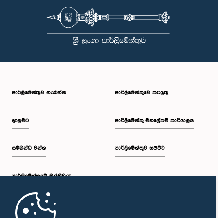
පාර්ලි‌මේන්තුව නරඹන්න
පාර්ලිමේන්තුවේ කටයුතු
දැනුමට
පාර්ලිමේන්තු මහලේකම් කාර්යාලය
සම්බන්ධ වන්න
පාර්ලිමේන්තුව සජීවීව
පාර්ලි‌මේන්තුවේ මන්ත්‍රීවරු
මුල් පිටුව