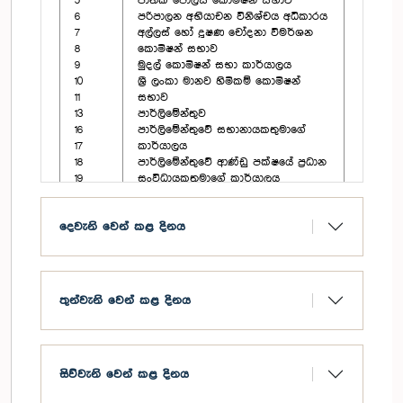
5
ජාතික පොලිස් කොමිෂන් සභාව
6
පරිපාලන අභියාචන විනිශ්චය අධිකාරය‍
7
අල්ලස් හෝ දූෂණ චෝදනා විමර්ශන
8
කොමිෂන් සභාව
9
මුදල් කොමිෂන් සභා කාර්යාලය
10
ශ්‍රී ලංකා මානව හිමිකම් කොමිෂන්
11
සභාව
13
පාර්ලිමේන්තුව
16
පාර්ලිමේන්තුවේ සභානායකතුමාගේ
17
කාර්යාලය
18
පාර්ලිමේන්තුවේ ආණ්ඩු පක්ෂයේ ප්‍රධාන
19
සංවිධායකතුමාගේ කාර්යාලය
20
පාර්ලිමේන්තුවේ විපක්ෂ නායකතුමාගේ
21
කාර්යාලය
දෙවැනි වෙන් කළ දිනය
22
මැතිවරණ කොමිෂන් සභාව
23
ජාතික විගණන කාර්යාලය
24
පරිපාලන කටයුතු පිළිබඳ පාර්ලිමේන්තු
25
කොමසාරිස් කාර්යාලය
විගණන සේවා කොමිෂන් සභාව
තුන්වැනි වෙන් කළ දිනය
ජාතික ප්‍රසම්පාදන කොමිෂන් සභාව
සීමා නිර්ණය කොමිෂන් සභාව
සිව්වැනි වෙන් කළ දිනය
[
ප්‍රගති වාර්තා
]