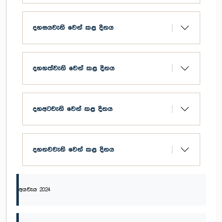
දහසයවැනි වෙන් කළ දිනය
දහහත්වැනි වෙන් කළ දිනය
දහඅටවැනි වෙන් කළ දිනය
දහනවවැනි වෙන් කළ දිනය
අයවැය 2024