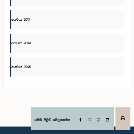
අයවැය 2010
අයවැය 2009
අයවැය 2008
Facebook
මෙම පිටුව බෙදාගන්න
X
WhatsApp
LinkedIn