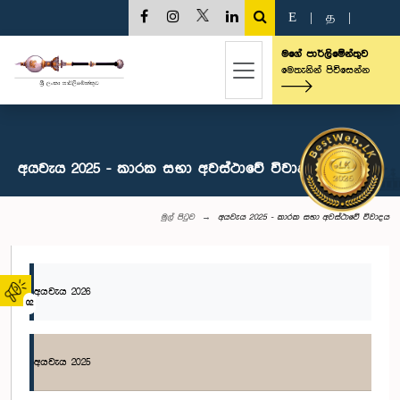
E
|
த
|
මගේ පාර්ලිමේන්තුව
මෙතැනින් පිවිසෙන්න
අයවැය 2025 - කාරක සභා අවස්ථාවේ විවාදය
මුල් පිටුව
අයවැය 2025 - කාරක සභා අවස්ථාවේ විවාදය
අයවැය 2026
02
අයවැය 2025