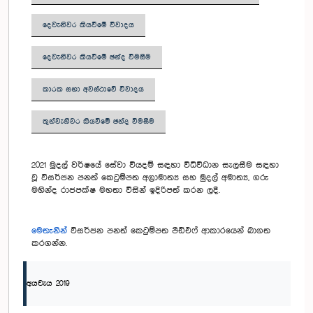
දෙවැනිවර කියවීමේ විවාදය
දෙවැනිවර කියවීමේ ඡන්ද විමසීම
කාරක සභා අවස්ථාවේ විවාදය
තුන්වැනිවර කියවීමේ ඡන්ද විමසීම
2021 මුදල් වර්ෂයේ සේවා වියදම් සඳහා විධිවිධාන සැලසීම සඳහා
වූ විසර්ජන පනත් කෙටුම්පත අග්‍රාමාත්‍ය සහ මුදල් අමාත්‍ය, ගරු
මහින්ද රාජපක්ෂ මහතා විසින් ඉදිරිපත් කරන ලදී.
මෙතැනින්
විසර්ජන පනත් කෙටුම්පත පීඩීඑෆ් ආකාරයෙන් බාගත
කරගන්න.
අයවැය 2019