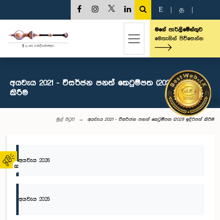
E
|
த
|
මගේ පාර්ලිමේන්තුව
මෙතැනින් පිවිසෙන්න
අයවැය 2021 - විසර්ජන පනත් කෙටුම්පත (2021) ඉදිරිපත්
කිරීම
මුල් පිටුව
අයවැය 2021 - විසර්ජන පනත් කෙටුම්පත (2021) ඉදිරිපත් කිරීම
අයවැය 2026
02
අයවැය 2025