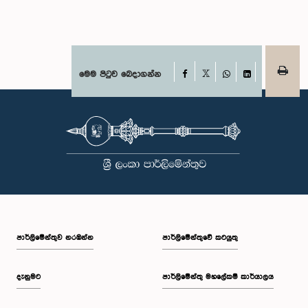
Facebook
මෙම පිටුව බෙදාගන්න
X
WhatsApp
LinkedIn
පාර්ලි‌මේන්තුව නරඹන්න
පාර්ලිමේන්තුවේ කටයුතු
දැනුමට
පාර්ලිමේන්තු මහලේකම් කාර්යාලය