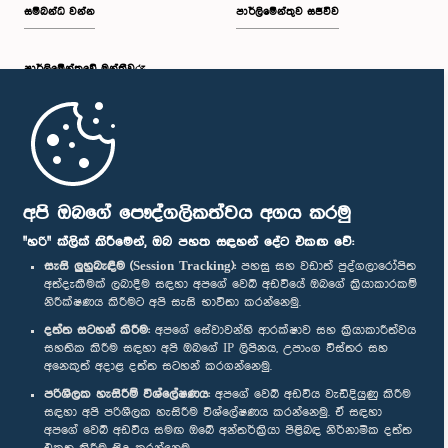
සම්බන්ධ වන්න
පාර්ලිමේන්තුව සජීවීව
පාර්ලි‌මේන්තුවේ මන්ත්‍රීවරු
මුල් පිටුව
පාර්ලිමේන්තු ජංගම යෙදුම
අපි ඔබගේ පෞද්ගලිකත්වය අගය කරමු
"හරි" ක්ලික් කිරීමෙන්, ඔබ පහත සඳහන් දේට එකඟ වේ:
සැසි ලුහුබැඳීම (Session Tracking):
පහසු සහ වඩාත් පුද්ගලාරෝපිත
අත්දැකීමක් ලබාදීම සඳහා අපගේ වෙබ් අඩවියේ ඔබගේ ක්‍රියාකාරකම්
නිරීක්ෂණය කිරීමට අපි සැසි භාවිතා කරන්නෙමු.
අප හා සම්බන්ධ වී සිටින්න :
දත්ත සටහන් කිරීම:
අපගේ සේවාවන්හි ආරක්ෂාව සහ ක්‍රියාකාරීත්වය
සහතික කිරීම සඳහා අපි ඔබගේ IP ලිපිනය, උපාංග විස්තර සහ
අනෙකුත් අදාළ දත්ත සටහන් කරගන්නෙමු.
සම්මාන
පරිශීලක හැසිරීම් විශ්ලේෂණය:
අපගේ වෙබ් අඩවිය වැඩිදියුණු කිරීම
සඳහා අපි පරිශීලක හැසිරීම විශ්ලේෂණය කරන්නෙමු. ඒ සඳහා
අපගේ වෙබ් අඩවිය සමඟ ඔබේ අන්තර්ක්‍රියා පිළිබඳ නිර්නාමික දත්ත
පෞද්ගලිකත්ව ප්‍රතිපත්තිය