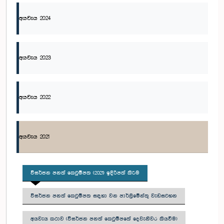
අයවැය 2024
අයවැය 2023
අයවැය 2022
අයවැය 2021
විසර්ජන පනත් කෙටුම්පත (2021) ඉදිරිපත් කිරීම
විසර්ජන පනත් කෙටුම්පත සඳහා වන පාර්ලිමේන්තු වැඩසටහන
අයවැය කථාව (විසර්ජන පනත් කෙටුම්පතේ දෙවැනිවර කියවීම)