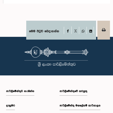
Facebook
මෙම පිටුව බෙදාගන්න
X
WhatsApp
LinkedIn
පාර්ලි‌මේන්තුව නරඹන්න
පාර්ලිමේන්තුවේ කටයුතු
දැනුමට
පාර්ලිමේන්තු මහලේකම් කාර්යාලය