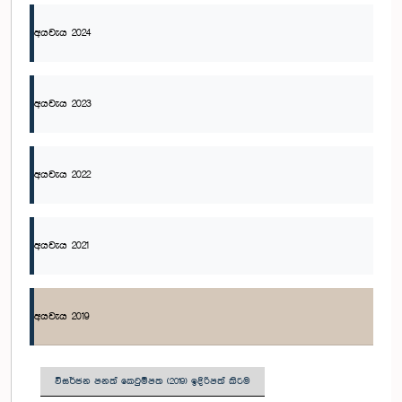
අයවැය 2024
අයවැය 2023
අයවැය 2022
අයවැය 2021
අයවැය 2019
විසර්ජන පනත් කෙටුම්පත (2019) ඉදිරිපත් කිරීම