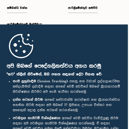
සම්බන්ධ වන්න
පාර්ලිමේන්තුව සජීවීව
පාර්ලි‌මේන්තුවේ මන්ත්‍රීවරු
මුල් පිටුව
පාර්ලිමේන්තු ජංගම යෙදුම
අපි ඔබගේ පෞද්ගලිකත්වය අගය කරමු
"හරි" ක්ලික් කිරීමෙන්, ඔබ පහත සඳහන් දේට එකඟ වේ:
සැසි ලුහුබැඳීම (Session Tracking):
පහසු සහ වඩාත් පුද්ගලාරෝපිත
අත්දැකීමක් ලබාදීම සඳහා අපගේ වෙබ් අඩවියේ ඔබගේ ක්‍රියාකාරකම්
නිරීක්ෂණය කිරීමට අපි සැසි භාවිතා කරන්නෙමු.
අප හා සම්බන්ධ වී සිටින්න :
දත්ත සටහන් කිරීම:
අපගේ සේවාවන්හි ආරක්ෂාව සහ ක්‍රියාකාරීත්වය
සහතික කිරීම සඳහා අපි ඔබගේ IP ලිපිනය, උපාංග විස්තර සහ
අනෙකුත් අදාළ දත්ත සටහන් කරගන්නෙමු.
සම්මාන
පරිශීලක හැසිරීම් විශ්ලේෂණය:
අපගේ වෙබ් අඩවිය වැඩිදියුණු කිරීම
සඳහා අපි පරිශීලක හැසිරීම විශ්ලේෂණය කරන්නෙමු. ඒ සඳහා
අපගේ වෙබ් අඩවිය සමඟ ඔබේ අන්තර්ක්‍රියා පිළිබඳ නිර්නාමික දත්ත