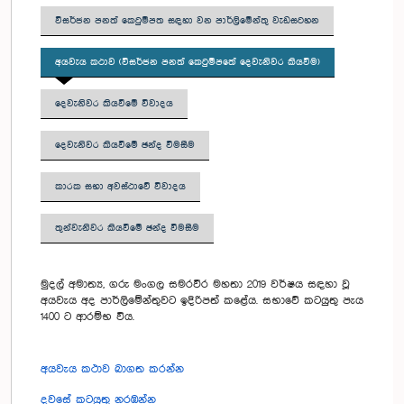
විසර්ජන පනත් කෙටුම්පත සඳහා වන පාර්ලිමේන්තු වැඩසටහන
අයවැය කථාව (විසර්ජන පනත් කෙටුම්පතේ දෙවැනිවර කියවීම)
දෙවැනිවර කියවීමේ විවාදය
දෙවැනිවර කියවීමේ ඡන්ද විමසීම
කාරක සභා අවස්ථාවේ විවාදය
තුන්වැනිවර කියවීමේ ඡන්ද විමසීම
මුදල් අමාත්‍ය, ගරු මංගල සමරවීර මහතා 2019 වර්ෂය සඳහා වූ
අයවැය අද පාර්ලිමේන්තුවට ඉදිරිපත් කළේය. සභාවේ කටයුතු පැය
1400 ට ආරම්භ විය.
අයවැය කථාව බාගත කරන්න
දවසේ කටයුතු නරඹන්න