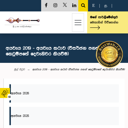
E
|
த
|
මගේ පාර්ලිමේන්තුව
මෙතැනින් පිවිසෙන්න
අයවැය 2019 - අයවැය කථාව (විසර්ජන පනත්
කෙටුම්පතේ දෙවැනිවර කියවීම)
මුල් පිටුව
අයවැය 2019 - අයවැය කථාව (විසර්ජන පනත් කෙටුම්පතේ දෙවැනිවර කියවීම)
අයවැය 2026
02
අයවැය 2025