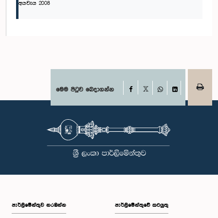
අයවැය 2008
Facebook
මෙම පිටුව බෙදාගන්න
X
WhatsApp
LinkedIn
පාර්ලි‌මේන්තුව නරඹන්න
පාර්ලිමේන්තුවේ කටයුතු