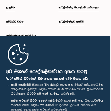
දැනුමට
පාර්ලිමේන්තු මහලේකම් කාර්යාලය
සම්බන්ධ වන්න
පාර්ලිමේන්තුව සජීවීව
පාර්ලි‌මේන්තුවේ මන්ත්‍රීවරු
මුල් පිටුව
පාර්ලිමේන්තු ජංගම යෙදුම
අපි ඔබගේ පෞද්ගලිකත්වය අගය කරමු
"හරි" ක්ලික් කිරීමෙන්, ඔබ පහත සඳහන් දේට එකඟ වේ:
සැසි ලුහුබැඳීම (Session Tracking):
පහසු සහ වඩාත් පුද්ගලාරෝපිත
අත්දැකීමක් ලබාදීම සඳහා අපගේ වෙබ් අඩවියේ ඔබගේ ක්‍රියාකාරකම්
නිරීක්ෂණය කිරීමට අපි සැසි භාවිතා කරන්නෙමු.
අප හා සම්බන්ධ වී සිටින්න :
දත්ත සටහන් කිරීම:
අපගේ සේවාවන්හි ආරක්ෂාව සහ ක්‍රියාකාරීත්වය
සහතික කිරීම සඳහා අපි ඔබගේ IP ලිපිනය, උපාංග විස්තර සහ
අනෙකුත් අදාළ දත්ත සටහන් කරගන්නෙමු.