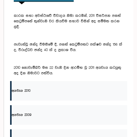
කාරක සභා අවස්ථාවේ විවාදය නිමා කරමින්, 2011 විසර්ජන පනත්
කෙටුම්පතේ තුන්වැනි වර කියවීම සභාව විසින් අද සම්මත කරන
ලදී.
පැවැත්වූ ඡන්ද විමසීමේ දී, පනත් කෙටුම්පතට පක්ෂව ඡන්ද 156 ක්
ද, විරුද්ධව ඡන්ද 40 ක් ද ප්‍රකාශ විය.
2010 නොවැම්බර් මස 22 වැනි දින ආරම්භ වූ 2011 අයවැය කටයුතු
අද දින නිමාවට පත්විය.
අයවැය 2010
අයවැය 2009