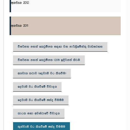
අයවැය 2012
අයවැය 2011
විසර්ජන පනත් කෙටුම්පත සඳහා වන පාර්ලිමේන්තු වැඩසටහන
විසර්ජන පනත් කෙටුම්පත (2011) ඉදිරිපත් කිරීම
අයවැය කථාව (දෙවැනි වර කියවීම)
දෙවැනි වර කියවීමේ විවාදය
දෙවැනි වර කියවීමේ ඡන්ද වීමසීම
කාරක සභා අවස්ථාවේ විවාදය
තුන්වැනි වර කියවීමේ ඡන්ද විමසීම