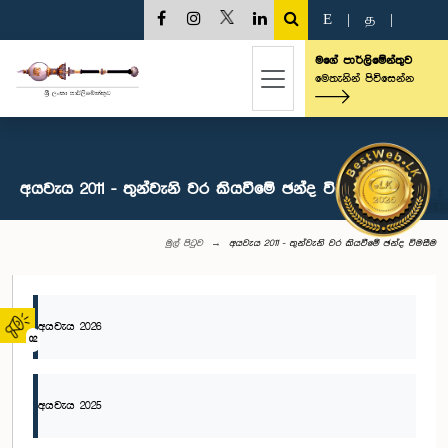
E
|
த
|
මගේ පාර්ලිමේන්තුව
මෙතැනින් පිවිසෙන්න
අයවැය 2011 - තුන්වැනි වර කියවීමේ ඡන්ද විමසීම
මුල් පිටුව
අයවැය 2011 - තුන්වැනි වර කියවීමේ ඡන්ද විමසීම
අයවැය 2026
02
අයවැය 2025