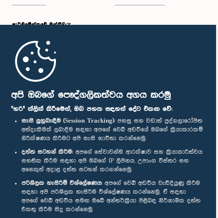
පාර්ලි‌මේන්තුවේ මන්ත්‍රීවරු
මුල් පිටුව
පාර්ලිමේන්තු ජංගම යෙදුම
අපි ඔබගේ පෞද්ගලිකත්වය අගය කරමු
"හරි" ක්ලික් කිරීමෙන්, ඔබ පහත සඳහන් දේට එකඟ වේ:
සැසි ලුහුබැඳීම (Session Tracking):
පහසු සහ වඩාත් පුද්ගලාරෝපිත
අත්දැකීමක් ලබාදීම සඳහා අපගේ වෙබ් අඩවියේ ඔබගේ ක්‍රියාකාරකම්
නිරීක්ෂණය කිරීමට අපි සැසි භාවිතා කරන්නෙමු.
අප හා සම්බන්ධ වී සිටින්න :
දත්ත සටහන් කිරීම:
අපගේ සේවාවන්හි ආරක්ෂාව සහ ක්‍රියාකාරීත්වය
සහතික කිරීම සඳහා අපි ඔබගේ IP ලිපිනය, උපාංග විස්තර සහ
අනෙකුත් අදාළ දත්ත සටහන් කරගන්නෙමු.
සම්මාන
පරිශීලක හැසිරීම් විශ්ලේෂණය:
අපගේ වෙබ් අඩවිය වැඩිදියුණු කිරීම
සඳහා අපි පරිශීලක හැසිරීම විශ්ලේෂණය කරන්නෙමු. ඒ සඳහා
අපගේ වෙබ් අඩවිය සමඟ ඔබේ අන්තර්ක්‍රියා පිළිබඳ නිර්නාමික දත්ත
පෞද්ගලිකත්ව ප්‍රතිපත්තිය
එකතු කිරීම සිදු කරන්නෙමු.