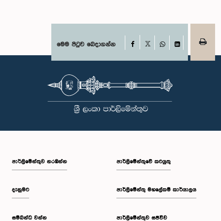
Facebook
මෙම පිටුව බෙදාගන්න
X
WhatsApp
LinkedIn
පාර්ලි‌මේන්තුව නරඹන්න
පාර්ලිමේන්තුවේ කටයුතු
දැනුමට
පාර්ලිමේන්තු මහලේකම් කාර්යාලය
සම්බන්ධ වන්න
පාර්ලිමේන්තුව සජීවීව