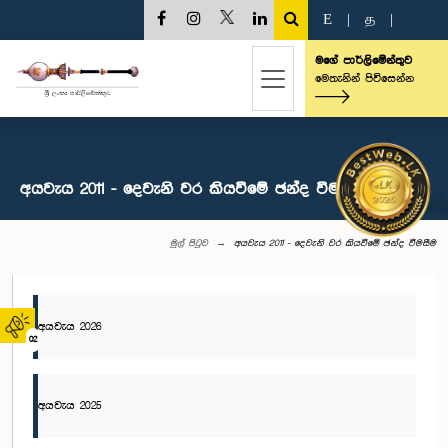
E
|
த
|
මගේ පාර්ලිමේන්තුව
මෙතැනින් පිවිසෙන්න
අයවැය 2011 - දෙවැනි වර කියවීමේ ඡන්ද වීමසීම
මුල් පිටුව
අයවැය 2011 - දෙවැනි වර කියවීමේ ඡන්ද වීමසීම
අයවැය 2026
02
අයවැය 2025