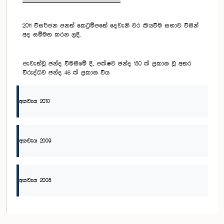
2011 විසර්ජන පනත් කෙටුම්පතේ දෙවැනි වර කියවීම සභාව විසින්
අද සම්මත කරන ලදී.
පැවැත්වූ ඡන්ද විමසීමේ දී, පක්ෂව ඡන්ද 150 ක් ප්‍රකාශ වූ අතර
විරුද්ධව ඡන්ද 46 ක් ප්‍රකාශ විය
අයවැය 2010
අයවැය 2009
අයවැය 2008