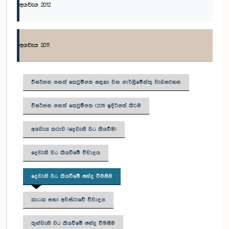
අයවැය 2012
අයවැය 2011
විසර්ජන පනත් කෙටුම්පත සඳහා වන පාර්ලිමේන්තු වැඩසටහන
විසර්ජන පනත් කෙටුම්පත (2011) ඉදිරිපත් කිරීම
අයවැය කථාව (දෙවැනි වර කියවීම)
දෙවැනි වර කියවීමේ විවාදය
දෙවැනි වර කියවීමේ ඡන්ද වීමසීම
කාරක සභා අවස්ථාවේ විවාදය
තුන්වැනි වර කියවීමේ ඡන්ද විමසීම