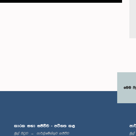
මෙම පි
කාරක සභා සජීවීව - පටිගත කළ
පාර
මුල් පිටුව
පාර්ලිමේන්තුව සජීවීව
මුල්