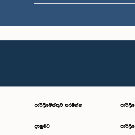
පාර්ලි‌මේන්තුව නරඹන්න
පාර්ලි
දැනුමට
පාර්ලි