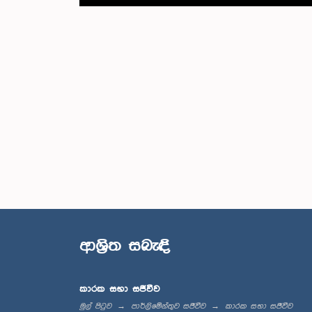
ආශ්‍රිත සබැඳි
කාරක සභා සජීවීව
මුල් පිටුව
පාර්ලිමේන්තුව සජීවීව
කාරක සභා සජීවීව