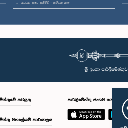
කාරක සභා සජීවීව - පටිගත කළ
මේන්තුවේ කටයුතු
පාර්ලිමේන්තු ජංගම යෙදුම
මේන්තු මහලේකම් කාර්යාලය