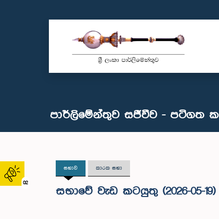
පාර්ලිමේන්තුව සජීවීව - පටිගත 
සභාව
කාරක සභා
02
සභාවේ වැඩ කටයුතු (2026-05-19)