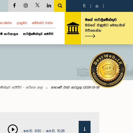
E
|
த
|
මගේ පාර්ලිමේන්තුව
ව නරඹන්න
දැනුමට
සම්බන්ධ වන්න
ඔබගේ ගිණුමට මෙතැනින්
පිවිසෙන්න
ම් කාර්යාලය
පාර්ලිමේන්තුව සජීවීව
මේන්තුව සජීවීව - පටිගත කළ
සභාවේ වැඩ කටයුතු (2026-05-19)
පෙ.ව. 9:30 - පෙ.ව. 10:28