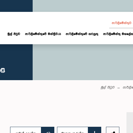
පාර්ලි‌මේන්තු
මුල් පිටුව
පාර්ලි‌මේන්තුවේ මන්ත්‍රීවරු
පාර්ලිමේන්තුවේ කටයුතු
පාර්ලිමේන්තු මහලේක
කළ
මුල් පිටුව
පාර්ලි