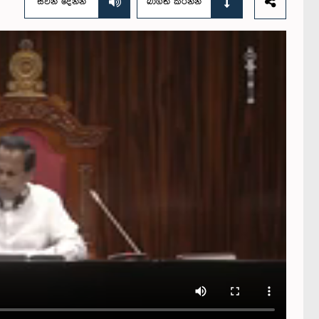
සවන් දෙන්න
බාගත කරන්න