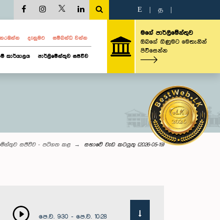
E
|
த
|
මගේ පාර්ලිමේන්තුව
ව නරඹන්න
දැනුමට
සම්බන්ධ වන්න
ඔබගේ ගිණුමට මෙතැනින්
පිවිසෙන්න
ම් කාර්යාලය
පාර්ලිමේන්තුව සජීවීව
මේන්තුව සජීවීව - පටිගත කළ
සභාවේ වැඩ කටයුතු (2026-05-19)
පෙ.ව. 9:30 - පෙ.ව. 10:28