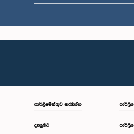
පාර්ලි‌මේන්තුව නරඹන්න
පාර්ලි
දැනුමට
පාර්ලි