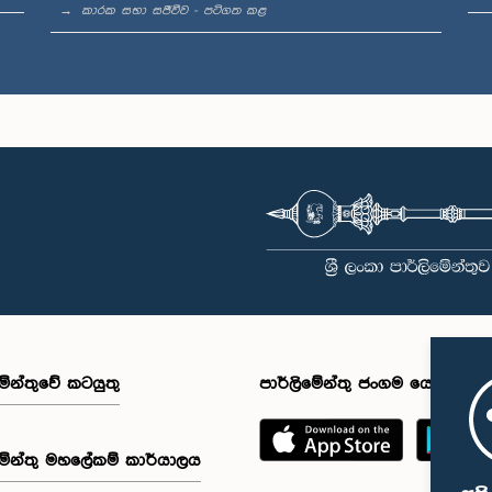
කාරක සභා සජීවීව - පටිගත කළ
මේන්තුවේ කටයුතු
පාර්ලිමේන්තු ජංගම යෙදුම
මේන්තු මහලේකම් කාර්යාලය