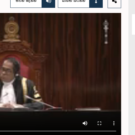
සවන් දෙන්න
බාගත කරන්න