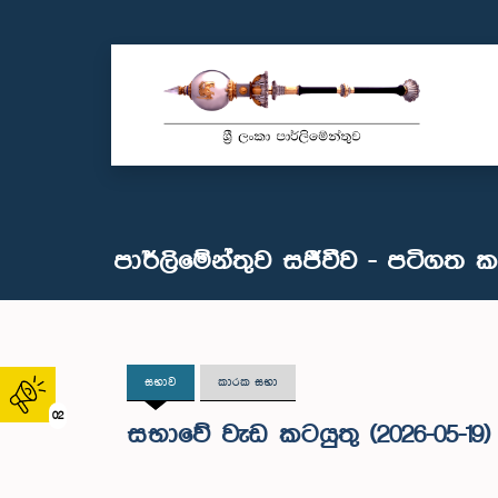
පාර්ලිමේන්තුව සජීවීව - පටිගත 
සභාව
කාරක සභා
02
සභාවේ වැඩ කටයුතු (2026-05-19)