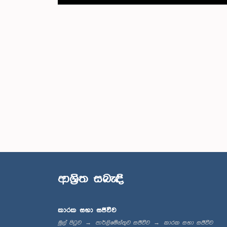
ආශ්‍රිත සබැඳි
කාරක සභා සජීවීව
මුල් පිටුව
පාර්ලිමේන්තුව සජීවීව
කාරක සභා සජීවීව