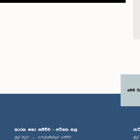
මෙම පි
කාරක සභා සජීවීව - පටිගත කළ
පාර
මුල් පිටුව
පාර්ලිමේන්තුව සජීවීව
මුල්