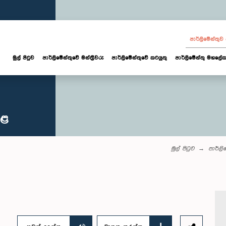
පාර්ලි‌මේන්තු
මුල් පිටුව
පාර්ලි‌මේන්තුවේ මන්ත්‍රීවරු
පාර්ලිමේන්තුවේ කටයුතු
පාර්ලිමේන්තු මහලේක
කළ
මුල් පිටුව
පාර්ලි