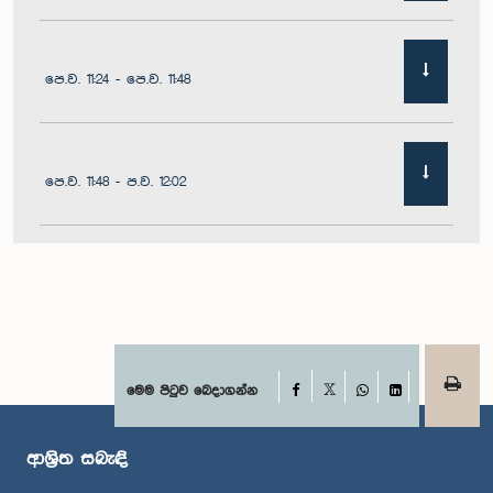
පෙ.ව. 11:24 - පෙ.ව. 11:48
පෙ.ව. 11:48 - ප.ව. 12:02
ප.ව. 12:02 - ප.ව. 12:19
ප.ව. 12:19 - ප.ව. 12:32
Facebook
මෙම පිටුව බෙදාගන්න
X
WhatsApp
LinkedIn
ආශ්‍රිත සබැඳි
ප.ව. 1:00 - ප.ව. 1:06