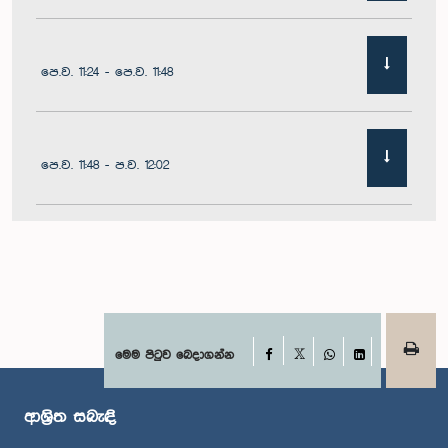
පෙ.ව. 11:24 - පෙ.ව. 11:48
පෙ.ව. 11:48 - ප.ව. 12:02
ප.ව. 12:02 - ප.ව. 12:19
ප.ව. 12:19 - ප.ව. 12:32
Facebook
මෙම පිටුව බෙදාගන්න
X
WhatsApp
LinkedIn
ආශ්‍රිත සබැඳි
ප.ව. 1:00 - ප.ව. 1:06