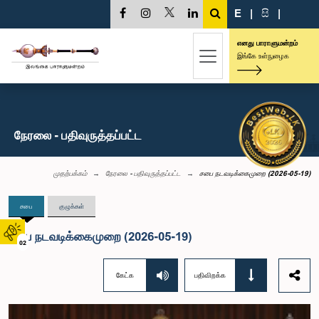
E
|
සි
|
எனது பாராளுமன்றம்
இங்கே உள்நுழைக
நேரலை - பதிவுருத்தப்பட்ட
முதற்பக்கம்
நேரலை - பதிவுருத்தப்பட்ட
சபை நடவடிக்கைமுறை (2026-05-19)
சபை
குழுக்கள்
சபை நடவடிக்கைமுறை (2026-05-19)
02
கேட்க
பதிவிறக்க