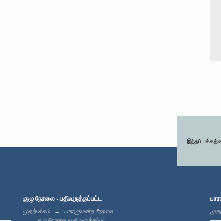
இந்தப் பக்கத்
குழு நேரலை - பதிவுருத்தப்பட்ட
பார
முதற்பக்கம்
பாராளுமன்ற நேரலை
முதற
குழு நேரலை - பதிவுருத்தப்பட்ட