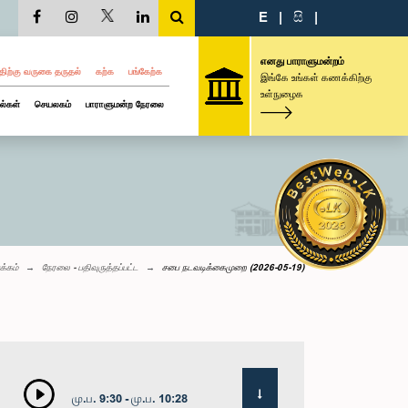
E
|
සි
|
எனது பாராளுமன்றம்
திற்கு வருகை தருதல்
கற்க
பங்கேற்க
இங்கே உங்கள் கணக்கிற்கு
உள்நுழைக
ல்கள்
செயலகம்
பாராளுமன்ற நேரலை
க்கம்
நேரலை - பதிவுருத்தப்பட்ட
சபை நடவடிக்கைமுறை (2026-05-19)
மு.ப. 9:30 - மு.ப. 10:28