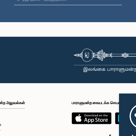
ன்ற அலுவல்கள்
பாராளுமன்ற கையடக்க செயலி
்