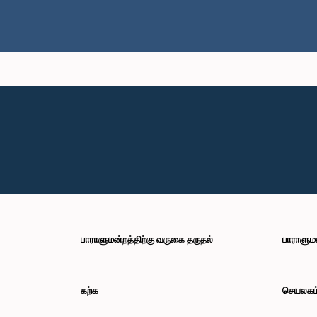
பாராளுமன்றத்திற்கு வருகை தருதல்
பாராளும
கற்க
செயலகம