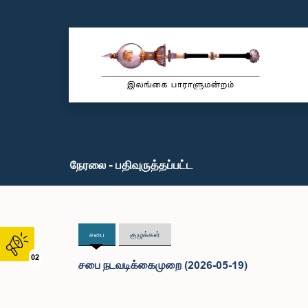
நேரலை - பதிவுருத்தப்பட்ட
சபை
குழுக்கள்
02
சபை நடவடிக்கைமுறை (2026-05-19)